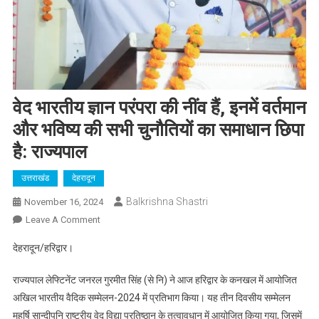
वेद भारतीय ज्ञान परंपरा की नींव हैं, इनमें वर्तमान
और भविष्य की सभी चुनौतियों का समाधान छिपा
है: राज्यपाल
उत्तराखंड
देहरादून
Balkrishna Shastri
November 16, 2024
On
Leave A Comment
वेद
देहरादून/हरिद्वार।
भारतीय
ज्ञान
राज्यपाल लेफ्टिनेंट जनरल गुरमीत सिंह (से नि) ने आज हरिद्वार के कनखल में आयोजित
परंपरा
अखिल भारतीय वैदिक सम्मेलन-2024 में प्रतिभाग किया। यह तीन दिवसीय सम्मेलन
की
महर्षि सान्दीपनि राष्ट्रीय वेद विद्या प्रतिष्ठान के तत्वावधान में आयोजित किया गया, जिसमें
नींव