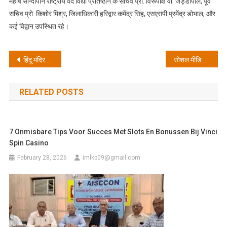
महर्षि सान्दीपनि राष्ट्रीय वेद विद्या प्रतिष्ठान के सचिव प्रो. विरूपाक्ष वी. जड्डीपाल, पूर्व
सचिव प्रो. किशोर मिश्र, जिलाधिकारी हरिद्वार कमेंद्र सिंह, एसएसपी प्रमेंद्र डोभाल, और
कई विद्वान उपस्थित रहे।
Post
हिंदू मंदिर सरकारी नियंत्रण से मुक्ति हो, शाश्वत भारत ट्रस्ट की पहल पर हुई कार्यशाला
सोशल मीडिया के जहां फ़ायदे हैं, वहीं भ्रामक जानकारियों के चलते बहुत नुक़सानदायक भी सिद्ध हो रही है: नदीम
navigation
RELATED POSTS
7 Onmisbare Tips Voor Succes Met Slots En Bonussen Bij Vinci
Spin Casino
February 28, 2026
imlkb09@gmail.com