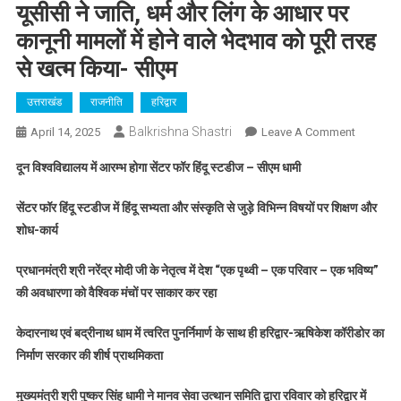
यूसीसी ने जाति, धर्म और लिंग के आधार पर
कानूनी मामलों में होने वाले भेदभाव को पूरी तरह
से खत्म किया- सीएम
उत्तराखंड
राजनीति
हरिद्वार
Balkrishna Shastri
On
April 14, 2025
Leave A Comment
यूसीसी
दून विश्वविद्यालय में आरम्भ होगा सेंटर फॉर हिंदू स्टडीज – सीएम धामी
ने
जाति,
सेंटर फॉर हिंदू स्टडीज में हिंदू सभ्यता और संस्कृति से जुड़े विभिन्न विषयों पर शिक्षण और
धर्म
शोध-कार्य
और
लिंग
प्रधानमंत्री श्री नरेंद्र मोदी जी के नेतृत्व में देश “एक पृथ्वी – एक परिवार – एक भविष्य”
के
की अवधारणा को वैश्विक मंचों पर साकार कर रहा
आधार
पर
केदारनाथ एवं बद्रीनाथ धाम में त्वरित पुनर्निमार्ण के साथ ही हरिद्वार-ऋषिकेश कॉरीडोर का
कानूनी
निर्माण सरकार की शीर्ष प्राथमिकता
मामलों
में
मुख्यमंत्री श्री पुष्कर सिंह धामी ने मानव सेवा उत्थान समिति द्वारा रविवार को हरिद्वार में
होने