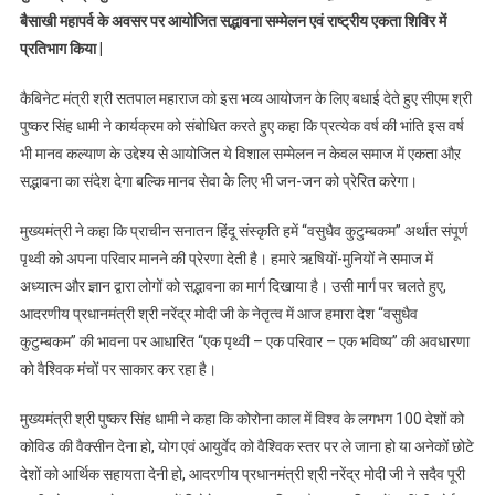
बैसाखी महापर्व के अवसर पर आयोजित सद्भावना सम्मेलन एवं राष्ट्रीय एकता शिविर में
वाले
प्रतिभाग किया |
भेदभाव
को
कैबिनेट मंत्री श्री सतपाल महाराज को इस भव्य आयोजन के लिए बधाई देते हुए सीएम श्री
पूरी
तरह
पुष्कर सिंह धामी ने कार्यक्रम को संबोधित करते हुए कहा कि प्रत्येक वर्ष की भांति इस वर्ष
से
भी मानव कल्याण के उद्देश्य से आयोजित ये विशाल सम्मेलन न केवल समाज में एकता औऱ
खत्म
सद्भावना का संदेश देगा बल्कि मानव सेवा के लिए भी जन-जन को प्रेरित करेगा।
किया-
सीएम
मुख्यमंत्री ने कहा कि प्राचीन सनातन हिंदू संस्कृति हमें “वसुधैव कुटुम्बकम’’ अर्थात संपूर्ण
पृथ्वी को अपना परिवार मानने की प्रेरणा देती है। हमारे ऋषियों-मुनियों ने समाज में
अध्यात्म और ज्ञान द्वारा लोगों को सद्भावना का मार्ग दिखाया है। उसी मार्ग पर चलते हुए,
आदरणीय प्रधानमंत्री श्री नरेंद्र मोदी जी के नेतृत्व में आज हमारा देश “वसुधैव
कुटुम्बकम” की भावना पर आधारित “एक पृथ्वी – एक परिवार – एक भविष्य” की अवधारणा
को वैश्विक मंचों पर साकार कर रहा है।
मुख्यमंत्री श्री पुष्कर सिंह धामी ने कहा कि कोरोना काल में विश्व के लगभग 100 देशों को
कोविड की वैक्सीन देना हो, योग एवं आयुर्वेद को वैश्विक स्तर पर ले जाना हो या अनेकों छोटे
देशों को आर्थिक सहायता देनी हो, आदरणीय प्रधानमंत्री श्री नरेंद्र मोदी जी ने सदैव पूरी