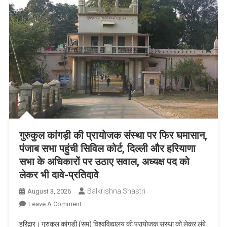
चुनाव-
मदन
सिंह
सामंत
गुरुकुल कांगड़ी की प्रायोजक संस्था पर फिर घमासान,
पंजाब सभा पहुंची सिविल कोर्ट, दिल्ली और हरियाणा
सभा के अधिकारों पर उठाए सवाल, अध्यक्ष पद को
लेकर भी दावे-प्रतिदावे
Balkrishna Shastri
August 3, 2026
On
Leave A Comment
गुरुकुल
हरिद्वार। गुरुकुल कांगड़ी (सम) विश्वविद्यालय की प्रायोजक संस्था को लेकर लंबे
कांगड़ी