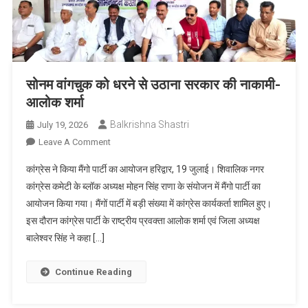
सुदृढ़ीकरण
पर
हुआ
मंथन
सोनम वांगचुक को धरने से उठाना सरकार की नाकामी-
आलोक शर्मा
Balkrishna Shastri
July 19, 2026
On
Leave A Comment
सोनम
कांग्रेस ने किया मैंगो पार्टी का आयोजन हरिद्वार, 19 जुलाई। शिवालिक नगर
वांगचुक
कांग्रेस कमेटी के ब्लॉक अध्यक्ष मोहन सिंह राणा के संयोजन में मैंगो पार्टी का
को
आयोजन किया गया। मैंगों पार्टी में बड़ी संख्या में कांग्रेस कार्यकर्ता शामिल हुए।
धरने
इस दौरान कांग्रेस पार्टी के राष्ट्रीय प्रवक्ता आलोक शर्मा एवं जिला अध्यक्ष
से
उठाना
बालेश्वर सिंह ने कहा […]
सरकार
की
Continue Reading
नाकामी-
आलोक