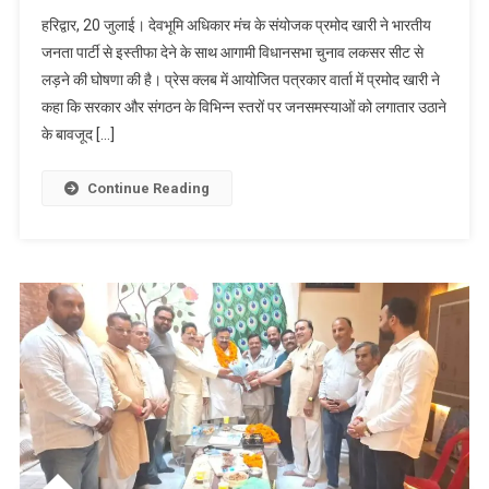
भाजपा
हरिद्वार, 20 जुलाई। देवभूमि अधिकार मंच के संयोजक प्रमोद खारी ने भारतीय
से
जनता पार्टी से इस्तीफा देने के साथ आगामी विधानसभा चुनाव लकसर सीट से
इस्तीफा
लड़ने की घोषणा की है। प्रेस क्लब में आयोजित पत्रकार वार्ता में प्रमोद खारी ने
देकर
कहा कि सरकार और संगठन के विभिन्न स्तरों पर जनसमस्याओं को लगातार उठाने
प्रमोद
खारी
के बावजूद […]
ने
लकसर
Continue Reading
विधानसभा
चुनाव
लड़ने
का
किया
ऐलान