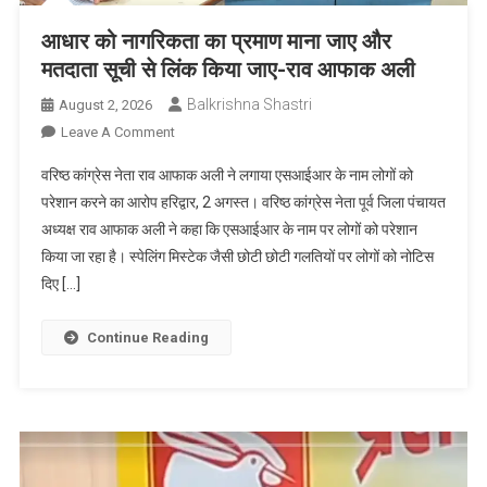
सवाल,
आधार को नागरिकता का प्रमाण माना जाए और
अध्यक्ष
पद
मतदाता सूची से लिंक किया जाए-राव आफाक अली
को
Balkrishna Shastri
August 2, 2026
लेकर
On
Leave A Comment
भी
आधार
दावे-
वरिष्ठ कांग्रेस नेता राव आफाक अली ने लगाया एसआईआर के नाम लोगों को
को
प्रतिदावे
परेशान करने का आरोप हरिद्वार, 2 अगस्त। वरिष्ठ कांग्रेस नेता पूर्व जिला पंचायत
नागरिकता
अध्यक्ष राव आफाक अली ने कहा कि एसआईआर के नाम पर लोगों को परेशान
का
किया जा रहा है। स्पेलिंग मिस्टेक जैसी छोटी छोटी गलतियों पर लोगों को नोटिस
प्रमाण
माना
दिए […]
जाए
और
Continue Reading
मतदाता
सूची
से
लिंक
किया
जाए-