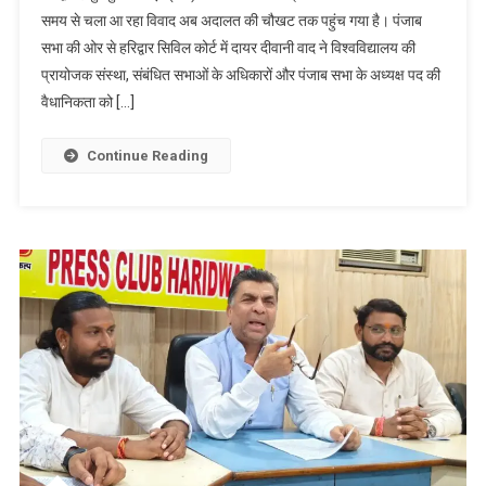
समय से चला आ रहा विवाद अब अदालत की चौखट तक पहुंच गया है। पंजाब
की
सभा की ओर से हरिद्वार सिविल कोर्ट में दायर दीवानी वाद ने विश्वविद्यालय की
प्रायोजक
प्रायोजक संस्था, संबंधित सभाओं के अधिकारों और पंजाब सभा के अध्यक्ष पद की
संस्था
पर
वैधानिकता को […]
फिर
घमासान,
Continue Reading
पंजाब
सभा
पहुंची
सिविल
कोर्ट,
दिल्ली
और
हरियाणा
सभा
के
अधिकारों
पर
उठाए