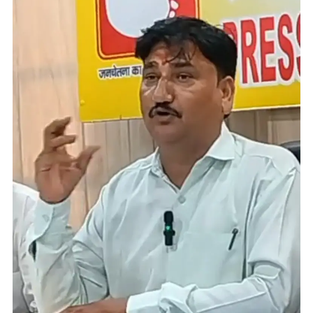
राव
आफाक
अली