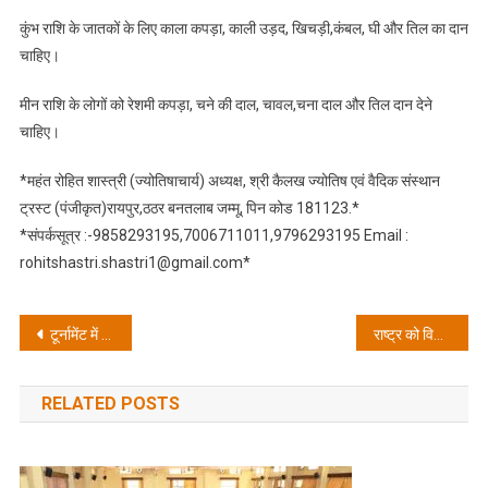
कुंभ राशि के जातकों के लिए काला कपड़ा, काली उड़द, खिचड़ी,कंबल, घी और तिल का दान
चाहिए।
मीन राशि के लोगों को रेशमी कपड़ा, चने की दाल, चावल,चना दाल और तिल दान देने
चाहिए।
*महंत रोहित शास्त्री (ज्योतिषाचार्य) अध्यक्ष, श्री कैलख ज्योतिष एवं वैदिक संस्थान
ट्रस्ट (पंजीकृत)रायपुर,ठठर बनतलाब जम्मू, पिन कोड 181123.*
*संपर्कसूत्र :-9858293195,7006711011,9796293195 Email :
rohitshastri.shastri1@gmail.com*
Post
टूर्नामेंट में कई राष्ट्रीय एंव अंतरराष्ट्रीय खिलाड़ी प्रतिभाग करेंगे: ललित नैय्यर
राष्ट्र को विकसित करने मे महिलाओं की भूमिका अहम : डॉ. हिमाविन्दु
navigation
RELATED POSTS