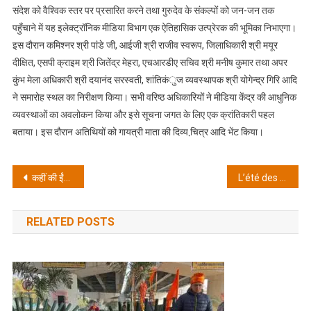
संदेश को वैश्विक स्तर पर प्रसारित करने तथा गुरुदेव के संकल्पों को जन-जन तक
पहुँचाने में यह इलेक्ट्रॉनिक मीडिया विभाग एक ऐतिहासिक उत्प्रेरक की भूमिका निभाएगा।
इस दौरान कमिश्नर श्री पांडे जी, आईजी श्री राजीव स्वरूप, जिलाधिकारी श्री मयूर
दीक्षित, एसपी क्राइम श्री जितेंद्र मेहरा, एचआरडीए सचिव श्री मनीष कुमार तथा अपर
कुंभ मेला अधिकारी श्री दयानंद सरस्वती, शांतिकंुज व्यवस्थापक श्री योगेन्द्र गिरि आदि
ने समारोह स्थल का निरीक्षण किया। सभी वरिष्ठ अधिकारियों ने मीडिया केंद्र की आधुनिक
व्यवस्थाओं का अवलोकन किया और इसे सूचना जगत के लिए एक क्रांतिकारी पहल
बताया। इस दौरान अतिथियों को गायत्री माता की दिव्य चि़त्र आदि भेंट किया।
Post
कहीं की ईंट कहीं का रोड़ा, भानुमति ने कुनबा जोड़ा: जानिए मुहावरे का कारण
L’été des Megaways : comment les bonus transforment les meilleures machines à sous en véritables mines d’or
navigation
RELATED POSTS