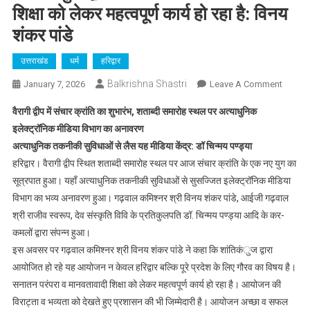
शिक्षा को लेकर महत्वपूर्ण कार्य हो रहा है: विनय
शंकर पांडे
उत्तराखंड
धर्म
हरिद्वार
Balkrishna Shastri
On
January 7, 2026
Leave A Comment
शांतिकं
वैरागी द्वीप में संचार क्रांति का शुभारंभ, शताब्दी समारोह स्थल पर अत्याधुनिक
द्वारा
इलेक्ट्रॉनिक मीडिया विभाग का अनावरण
सनातन
अत्याधुनिक तकनीकी सुविधाओं से लैस यह मीडिया केंद्र: डॉ चिन्मय पण्ड्या
परंपरा
हरिद्वार। वैरागी द्वीप स्थित शताब्दी समारोह स्थल पर आज संचार क्रांति के एक नए युग का
व
मानवताव
सूत्रपात हुआ। यहाँ अत्याधुनिक तकनीकी सुविधाओं से सुसज्जित इलेक्ट्रॉनिक मीडिया
शिक्षा
विभाग का भव्य अनावरण हुआ। गढ़वाल कमिश्नर श्री विनय शंकर पांडे, आईजी गढ़वाल
को
श्री राजीव स्वरूप, देव संस्कृति विवि के प्रतिकुलपति डॉ. चिन्मय पण्ड्या आदि के कर-
लेकर
कमलों द्वारा संपन्न हुआ।
महत्वपूर्ण
इस अवसर पर गढ़वाल कमिश्नर श्री विनय शंकर पांडे ने कहा कि शांतिकंुज द्वारा
कार्य
आयोजित हो रहे यह आयोजन न केवल हरिद्वार बल्कि पूरे प्रदेश के लिए गौरव का विषय है।
हो
सनातन परंपरा व मानवतावादी शिक्षा को लेकर महत्वपूर्ण कार्य हो रहा है। आयोजन की
रहा
विराट्ता व भव्यता को देखते हुए प्रशासन की भी जिम्मेदारी है। आयोजन अच्छा व सफल
है: