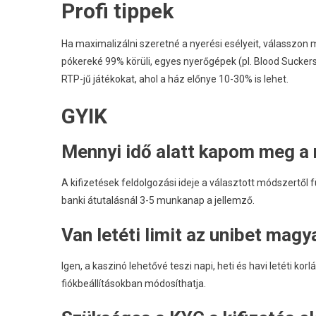
Profi tippek
Ha maximalizálni szeretné a nyerési esélyeit, válasszon m
pókereké 99% körüli, egyes nyerőgépek (pl. Blood Suckers,
RTP-jű játékokat, ahol a ház előnye 10-30% is lehet.
GYIK
Mennyi idő alatt kapom meg 
A kifizetések feldolgozási ideje a választott módszertől
banki átutalásnál 3-5 munkanap a jellemző.
Van letéti limit az unibet magy
Igen, a kaszinó lehetővé teszi napi, heti és havi letéti kor
fiókbeállításokban módosíthatja.