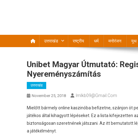
उत्तराखंड
राष्ट्रीय
धर्म
मनोरंजन
यूथ
Unibet Magyar Útmutató: Regis
Nyereményszámítás
उत्तराखंड
Imlkb09@gmail.com
November 25, 2018
Mielőtt bármely online kaszinóba befizetne, szánjon öt pe
játékos által kihagyott lépéseket. Ez a lista kifejezette
biztonságosan szeretnének játszani. Az itt bemutatott lé
a játékélményt.