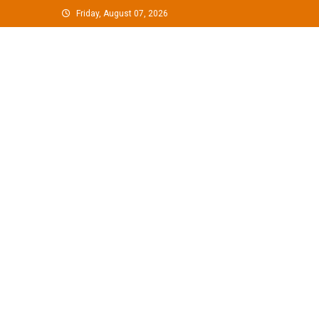
Skip
Friday, August 07, 2026
to
content
G Hindustan