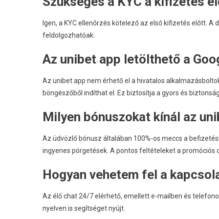
Szükséges a KYC a kifizetés el
Igen, a KYC ellenőrzés kötelező az első kifizetés előtt.
feldolgozhatóak.
Az unibet app letölthető a Goo
Az unibet app nem érhető el a hivatalos alkalmazásbolt
böngészőből indíthat el. Ez biztosítja a gyors és biztonság
Milyen bónuszokat kínál az un
Az üdvözlő bónusz általában 100%-os meccs a befizetéshez
ingyenes pörgetések. A pontos feltételeket a promóciós ol
Hogyan vehetem fel a kapcsola
Az élő chat 24/7 elérhető, emellett e-mailben és telefon
nyelven is segítséget nyújt.