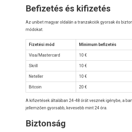
Befizetés és kifizetés
Az unibet magyar oldalán a tranzakciók gyorsak és bizton
módokat.
Fizetési mód
Minimum befizetés
Visa/Mastercard
10 €
Skrill
10 €
Neteller
10 €
Bitcoin
20 €
A kifizetések általában 24-48 órát vesznek igénybe, a ban
jellemzően gyorsabb, kevesebb mint 24 óra.
Biztonság