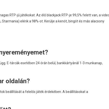
agas RTP-jű játékokat. Az élő blackjack RTP-je 99,5% felett van, a vide
 Starmania) elérik a 98%-ot. Kerülje a kenót, bingót és más alacsony
a nyereményemet?
 függ. E-tárcák esetében 24 órán belül, bankkártyánál 1-3 munkanap,
ar oldalán?
látok beállítását a felelős játék érdekében. A beállításokat a