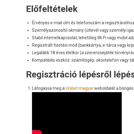
Előfeltételek
Érvényes e-mail cím és telefonszám a regisztrációhoz
Személyazonosító okmány (útlevél vagy személyi igaz
Stabil internetkapcsolat, lehetőleg Wi-Fi vagy mobil ad
Regisztrált fizetési mód (bankkártya, e-tárca vagy krip
Legalább 18 éves életkor (a szerencsejáték törvényi k
Kompatibilis eszköz: számítógép, okostelefon vagy tá
Regisztráció lépésről lépé
Látogassa meg a
Unibet magyar
weboldalát a böngés