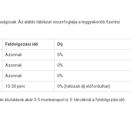
ságosak. Az alábbi táblázat összefoglalja a leggyakoribb fizetési
Feldolgozási idő
Díj
Azonnali
0%
Azonnali
0%
Azonnali
0%
10-30 perc
0% (hálózati díj előfordulhat)
ki átutalások akár 3-5 munkanapot is. E-tárcáknál a feldolgozási idő