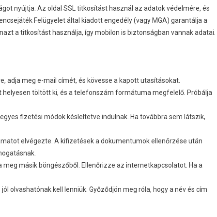
ot nyújtja. Az oldal SSL titkosítást használ az adatok védelmére, és
rencsejáték Felügyelet által kiadott engedély (vagy MGA) garantálja a
nazt a titkosítást használja, így mobilon is biztonságban vannak adatai.
nkre, adja meg e-mail címét, és kövesse a kapott utasításokat.
helyesen töltött ki, és a telefonszám formátuma megfelelő. Próbálja
 egyes fizetési módok késleltetve indulnak. Ha továbbra sem látszik,
amatot elvégezte. A kifizetések a dokumentumok ellenőrzése után
ámogatásnak.
ja meg másik böngészőből. Ellenőrizze az internetkapcsolatot. Ha a
 olvashatónak kell lenniük. Győződjön meg róla, hogy a név és cím