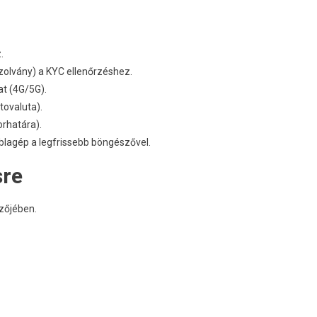
.
olvány) a KYC ellenőrzéshez.
at (4G/5G).
tovaluta).
orhatára).
blagép a legfrissebb böngészővel.
sre
zőjében.