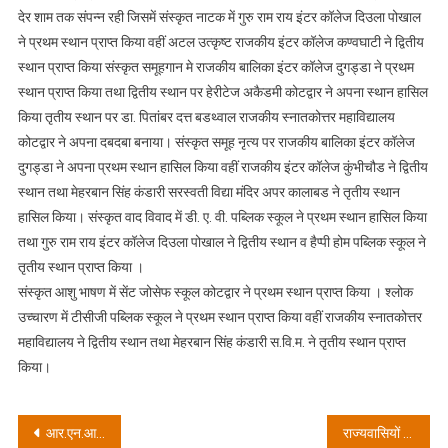
देर शाम तक संपन्न रही जिसमें संस्कृत नाटक में गुरु राम राय इंटर कॉलेज दिउला पोखाल
ने प्रथम स्थान प्राप्त किया वहीं अटल उत्कृष्ट राजकीय इंटर कॉलेज कण्वघाटी ने द्वितीय
स्थान प्राप्त किया संस्कृत समूहगान मे राजकीय बालिका इंटर कॉलेज दुगड्डा ने प्रथम
स्थान प्राप्त किया तथा द्वितीय स्थान पर हेरीटेज अकैडमी कोटद्वार ने अपना स्थान हासिल
किया तृतीय स्थान पर डा. पितांबर दत्त बडथ्वाल राजकीय स्नातकोत्तर महाविद्यालय
कोटद्वार ने अपना दबदबा बनाया। संस्कृत समूह नृत्य पर राजकीय बालिका इंटर कॉलेज
दुगड्डा ने अपना प्रथम स्थान हासिल किया वहीं राजकीय इंटर कॉलेज कुंभीचौड ने द्वितीय
स्थान तथा मेहरबान सिंह कंडारी सरस्वती विद्या मंदिर अपर कालाबड ने तृतीय स्थान
हासिल किया। संस्कृत वाद विवाद में डी. ए. वी. पब्लिक स्कूल ने प्रथम स्थान हासिल किया
तथा गुरु राम राय इंटर कॉलेज दिउला पोखाल ने द्वितीय स्थान व हैप्पी होम पब्लिक स्कूल ने
तृतीय स्थान प्राप्त किया ।
संस्कृत आशु भाषण में सेंट जोसेफ स्कूल कोटद्वार ने प्रथम स्थान प्राप्त किया । श्लोक
उच्चारण में टीसीजी पब्लिक स्कूल ने प्रथम स्थान प्राप्त किया वहीं राजकीय स्नातकोत्तर
महाविद्यालय ने द्वितीय स्थान तथा मेहरबान सिंह कंडारी स.वि.म. ने तृतीय स्थान प्राप्त
किया।
Post
आर.एन.आई.इण्टर कॉलेज में खण्डस्तरीय छात्र प्रतियोगिता का आयोजन उत्तराखण्ड की द्वितीय राजभाषा के संरक्षण एवं संवर्धन हेतु संस्कृत महोत्सव के रूप किया गया
राज्यवासियों की मांगों को लेकर तांडव रैली होगी ऐतिहासिक: आनंद प्रकाश जुयाल