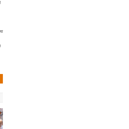
ी
िया
स