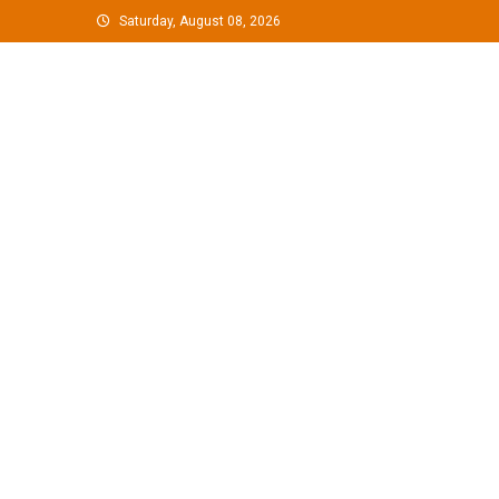
Skip
Saturday, August 08, 2026
to
content
G Hindustan