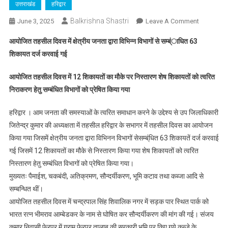
उत्तराखंड
हरिद्वार
Balkrishna Shastri
On
June 3, 2025
Leave A Comment
तहसील
आयोजित तहसील दिवस में क्षेत्रीय जनता द्वारा विभिन्न विभागों से सम्ब्ंाधित 63
दिवस
शिकायत दर्ज करवाई गई
में
12
आयोजित तहसील दिवस में 12 शिकायतों का मौके पर निस्तारण शेष शिकायतों को त्वरित
शिकायतों
निराकरण हेतु सम्बंधित विभागों को प्रेषित किया गया
का
मौके
हरिद्वार । आम जनता की समस्याओं के त्वरित समाधान करने के उद्देश्य से उप जिलाधिकारी
पर
जितेन्द्र कुमार की अध्यक्षता में तहसील हरिद्वार के सभागर में तहसील दिवस का आयोजन
निस्तारण
किया गया जिसमें क्षेत्रीय जनता द्वारा विभिनन विभागों सेसम्ब्ंधित 63 शिकायतें दर्ज करवाई
शेष
शिकायतों
गई जिसमें 12 शिकायतों का मौके से निस्तारण किया गया शेष शिकायतों को त्वरित
को
निस्तारण हेतु सम्बंधित विभागों को प्रेषित किया गया।
त्वरित
मुख्यतः पैमाईश, चकबंदी, अतिक्रमण, सौन्दर्यीकरण, भूमि कटाव तथा कब्जा आदि से
निराकरण
सम्बन्धित थीं।
हेतु
आयोजित तहसील दिवस में चन्द्रपाल सिंह शिवालिक नगर में सड़क पार स्थित पार्क को
सम्बंधित
भारत रत्न भीमराव आम्बेडकर के नाम से घोषित कर सौन्दर्यीकरण की मांग की गई। संजय
विभागों
कुमार निवासी फेरपुर में ग्राम फेरपुर तालाब की सरकारी भूमि पर किए गये कब्जे के