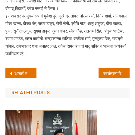
अनिल मिश्रा, आकाश भाटी ने सम्बोधित किया । कार्यक्रम का संचालन विदित शर्मा,
दीपांशु विद्यार्थी, देवेश मंमगई ने किया ।
इस अवसर पर मुख्य रूप से मुकेश पुरी सुखेन्द्र तोमर, नीरज शर्मा, दिनेश शर्मा, संजयपाल,
गौरव खन्ना, दीपक पंत, राघव ठाकुर, गोपी सैनी, प्रीति गौड, आशु आहुजा, दीपा पाठक,
पूजा, सुनीता ठाकुर, सुषमा ठाकुर, सुमन बब्बर, रमेश गौड, सतनाम सिंह, अंकुश भाटिया,
श्याम पाण्डेय, महेश कलोनी, चन्द्रकान्ता भाटिया, संजीला शर्मा, मृत्युंजय सिंह, गायत्री
धीमान, रामअवतार शर्मा, मनोहर लाल, राकेश समेत हजारो मातृ शक्ति व भाजपा कार्यकर्ता
उपसिथत रहे ।
Post
‘आचार्य हरिसिंह त्यागी छात्रवृत्ति’ सम्मान पर वंशिका एवं कशिश ने मारी बाजी
स्वतंत्रता दिवस के अवसर पर कुलपति प्रो.हेमलता के. ने कुलपति कार्यालय स्थिति प्रांगण में ध्वजारोहण किया
navigation
RELATED POSTS