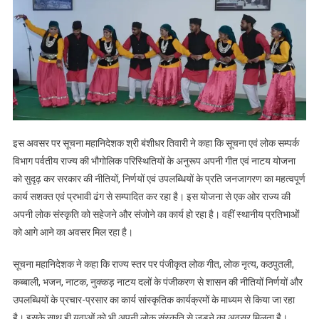
नाटक,
नुक्कड़
नाटय
दलों
के
पंजीकरण
से
शासन
की
इस अवसर पर सूचना महानिदेशक श्री बंशीधर तिवारी ने कहा कि सूचना एवं लोक सम्पर्क
नीतियों
विभाग पर्वतीय राज्य की भौगोलिक परिस्थितियों के अनुरूप अपनी गीत एवं नाटय योजना
निर्णयों
को सुदृढ़ कर सरकार की नीतियों, निर्णयों एवं उपलब्धियों के प्रति जनजागरण का महत्वपूर्ण
और
कार्य सशक्त एवं प्रभावी ढंग से सम्पादित कर रहा है। इस योजना से एक ओर राज्य की
उपलब्धियों
अपनी लोक संस्कृति को सहेजने और संजोने का कार्य हो रहा है। वहीं स्थानीय प्रतिभाओं
के
को आगे आने का अवसर मिल रहा है।
प्रचार-
प्रसार
सूचना महानिदेशक ने कहा कि राज्य स्तर पर पंजीकृत लोक गीत, लोक नृत्य, कठपुतली,
का
कब्बाली, भजन, नाटक, नुक्कड़ नाटय दलों के पंजीकरण से शासन की नीतियों निर्णयों और
कार्य
उपलब्धियों के प्रचार-प्रसार का कार्य सांस्कृतिक कार्यक्रमों के माध्यम से किया जा रहा
सांस्कृतिक
है। इसके साथ ही युवाओं को भी अपनी लोक संस्कृति से जुडने का अवसर मिलता है।