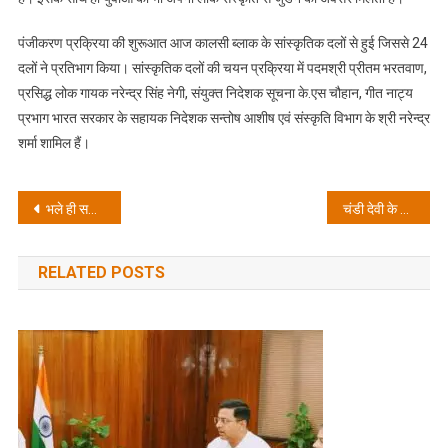
कार्यक्रमों
के
पंजीकरण प्रक्रिया की शुरूआत आज कालसी ब्लाक के सांस्कृतिक दलों से हुई जिससे 24
माध्यम
दलों ने प्रतिभाग किया। सांस्कृतिक दलों की चयन प्रक्रिया में पदमश्री प्रीतम भरतवाण,
से
प्रसिद्ध लोक गायक नरेन्द्र सिंह नेगी, संयुक्त निदेशक सूचना के.एस चौहान, गीत नाट्य
किया
जा
प्रभाग भारत सरकार के सहायक निदेशक सन्तोष आशीष एवं संस्कृति विभाग के श्री नरेन्द्र
रहा
शर्मा शामिल हैं।
है
:
Post
बंशीधर
भले ही सकारात्मक पलायन हो रहा हो, फिर भी व्यक्ति को अपनी मिट्टी से जुड़े रहना चाहिए: बंशीधर तिवारी
चंडी देवी के महंत रोहित गिरी को पंजाब पुलिस ने किया गिरफ्तार
तिवारी
navigation
RELATED POSTS