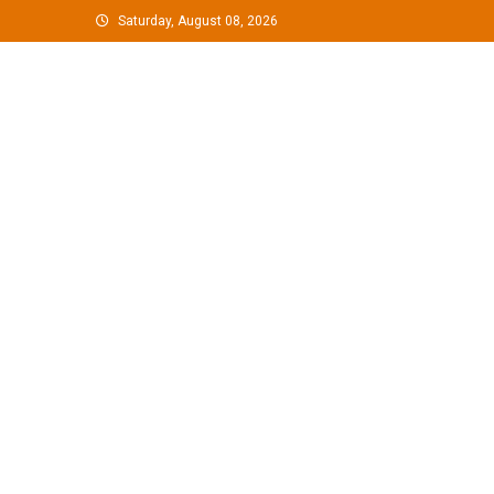
Skip
Saturday, August 08, 2026
to
content
G Hindustan