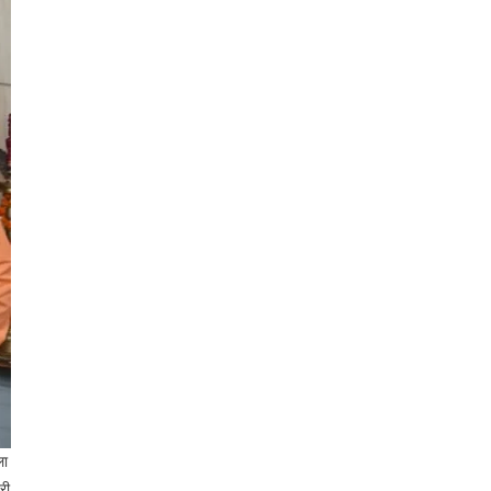
ला
री