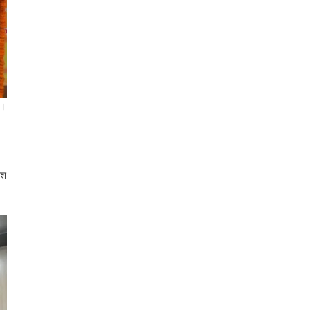
ा।
िश