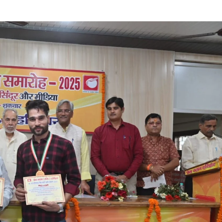
पराक्रमी
छवि
बनायी:
राम
बहादुर
राय