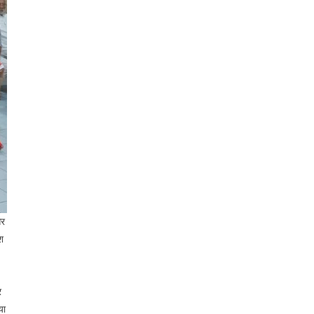
और
ेश
र
या