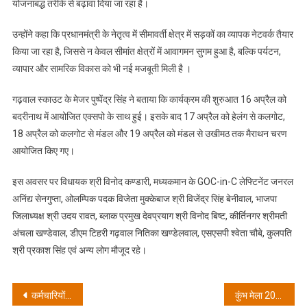
योजनाबद्ध तरीके से बढ़ावा दिया जा रहा है।
उन्होंने कहा कि प्रधानमंत्री के नेतृत्व में सीमावर्ती क्षेत्र में सड़कों का व्यापक नेटवर्क तैयार
किया जा रहा है, जिससे न केवल सीमांत क्षेत्रों में आवागमन सुगम हुआ है, बल्कि पर्यटन,
व्यापार और सामरिक विकास को भी नई मजबूती मिली है ।
गढ़वाल स्काउट के मेजर पुष्पेंद्र सिंह ने बताया कि कार्यक्रम की शुरुआत 16 अप्रैल को
बदरीनाथ में आयोजित एक्सपो के साथ हुई। इसके बाद 17 अप्रैल को हेलंग से कलगोट,
18 अप्रैल को कलगोट से मंडल और 19 अप्रैल को मंडल से उखीमठ तक मैराथन चरण
आयोजित किए गए।
इस अवसर पर विधायक श्री विनोद कण्डारी, मध्यकमान के GOC-in-C लेफ्टिनेंट जनरल
अनिंद्य सेनगुप्ता, ओलम्पिक पदक विजेता मुक्केबाज श्री विजेंद्र सिंह बेनीवाल, भाजपा
जिलाध्यक्ष श्री उदय रावत, ब्लाक प्रमुख देवप्रयाग श्री विनोद बिष्ट, कीर्तिनगर श्रीमती
अंचला खण्डेवाल, डीएम टिहरी गढ़वाल नितिका खण्डेलवाल, एसएसपी श्वेता चौबे, कुलपति
श्री प्रकाश सिंह एवं अन्य लोग मौजूद रहे।
Post
कर्मचारियों ने की पुरानी पेंशन योजना बहाल करने की मांग ओपीएस की मांग को लेकर मंगलवार को डीएम कार्यालय तक निकालेंगे बाइक रैली
कुंभ मेला 2027 की तैयारियां तेजी से जारी : अवस्थापना सुविधाओं से जुड़े तीन दर्जन काम प्रगति पर