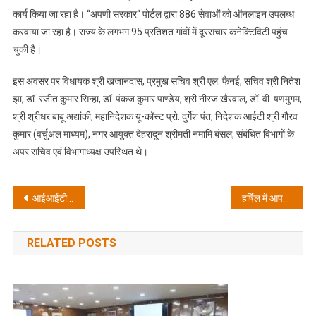
कार्य किया जा रहा है। “अपणी सरकार“ पोर्टल द्वारा 886 सेवाओं को ऑनलाइन उपलब्ध
करवाया जा रहा है। राज्य के लगभग 95 प्रतिशत गांवों में दूरसंचार कनेक्टिविटी पहुंच
चुकी है।
इस अवसर पर विधायक श्री खजानदास, प्रमुख सचिव श्री एल. फैनई, सचिव श्री नितेश
झा, डॉ. रंजीत कुमार सिन्हा, डॉ. पंकज कुमार पाण्डेय, श्री नीरज खैरवाल, डॉ. वी. षणमुगम,
श्री श्रीधर बाबू अद्यांकी, महानिदेशक यू-कॉस्ट प्रो. दुर्गेश पंत, निदेशक आईटी श्री गौरव
कुमार (वर्चुअल माध्यम), नगर आयुक्त देहरादून श्रीमती नमामि बंसल, संबंधित विभागों के
अपर सचिव एवं विभागाध्यक्ष उपस्थित थे।
Post
आईआईटी रुड़की ने 6G और स्मार्ट सेंसिंग में क्रांति लाने वाली आरआईएस तकनीक के लाइसेंसिंग समझौते पर हस्ताक्षर किए
हर्षिल में आपदा राहत कार्यों की कमान जिलाधिकारी के हाथ, झील को मैनुअली खोलने में जुटी टीमें
navigation
RELATED POSTS