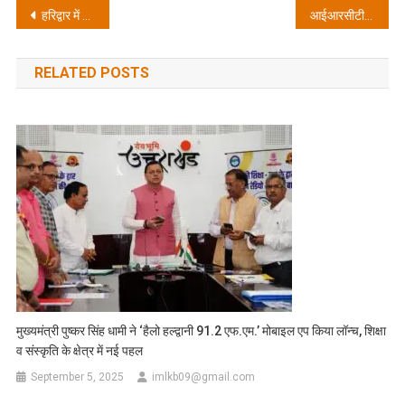
Post
हरिद्वार में सीएम धामी ने किया ‘श्री आनंद धर्मशाला’ का लोकार्पण; कहा- कुंभ 2027 को भव्य और सुरक्षित बनाने के लिए सरकार प्रतिबद्ध
आईआरसीटीसी ने की भारत गौरव पर्यटक ट्रेन चलाने की घोषणा, टूर पैकेज के जरिए कर सकेंगे सात ज्योर्तिलिंग व दक्षिण भारत की यात्रा
navigation
RELATED POSTS
मुख्यमंत्री पुष्कर सिंह धामी ने ‘हैलो हल्द्वानी 91.2 एफ.एम.’ मोबाइल एप किया लॉन्च, शिक्षा
व संस्कृति के क्षेत्र में नई पहल
September 5, 2025
imlkb09@gmail.com