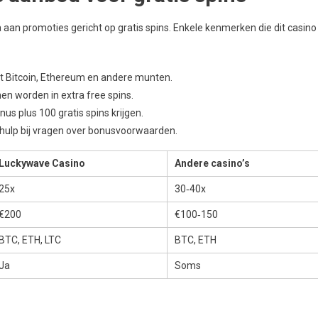
aan promoties gericht op gratis spins. Enkele kenmerken die dit casino
t Bitcoin, Ethereum en andere munten.
n worden in extra free spins.
s plus 100 gratis spins krijgen.
e hulp bij vragen over bonusvoorwaarden.
Luckywave Casino
Andere casino’s
25x
30‑40x
€200
€100‑150
BTC, ETH, LTC
BTC, ETH
Ja
Soms