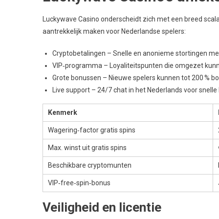
Luckywave Casino onderscheidt zich met een breed scala 
aantrekkelijk maken voor Nederlandse spelers:
Cryptobetalingen – Snelle en anonieme stortingen me
VIP‑programma – Loyaliteitspunten die omgezet kunne
Grote bonussen – Nieuwe spelers kunnen tot 200 % bonu
Live support – 24/7 chat in het Nederlands voor snell
Kenmerk
Wagering‑factor gratis spins
Max. winst uit gratis spins
Beschikbare cryptomunten
VIP‑free‑spin‑bonus
Veiligheid en licentie