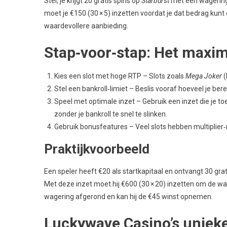
Stel, je krijgt 20 gratis spins op
Starburst
met een wagering‑
moet je €150 (30 × 5) inzetten voordat je dat bedrag kunt
waardevollere aanbieding.
Stap‑voor‑stap: Het maxima
Kies een slot met hoge RTP – Slots zoals
Mega Joker
(
Stel een bankroll‑limiet – Beslis vooraf hoeveel je ber
Speel met optimale inzet – Gebruik een inzet die je to
zonder je bankroll te snel te slinken.
Gebruik bonusfeatures – Veel slots hebben multiplier‑
Praktijkvoorbeeld
Een speler heeft €20 als startkapitaal en ontvangt 30 grati
Met deze inzet moet hij €600 (30 × 20) inzetten om de wag
wagering afgerond en kan hij de €45 winst opnemen.
Luckywave Casino’s unieke