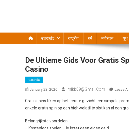
उत्तराखंड
राष्ट्रीय
धर्म
मनोरंजन
यूथ
De Ultieme Gids Voor Gratis S
Casino
उत्तराखंड
Imlkb09@gmail.com
January 23, 2026
Leave A
Gratis spins lijken op het eerste gezicht een simpele pr
enkele gratis spin op een high‑volatility slot kan al een gro
Belangrijkste voordelen
– Kostenloos spelen – je inzet geen eigen geld.