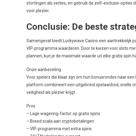
stortingen als verlies, en gebruik de zelf‑exclusie‑opti
voor plezier.
Conclusie: De beste strate
Samengevat biedt Luckywave Casino een aantrekkelijk pakk
VIP‑programma waarderen. Door te kiezen voor slots met 
plannen, kun je de maximale waarde uit elke gratis spin h
Onze aanbeveling
Voor spelers die klaar zijn om hun bonusrondes naar een ho
platform combineert een uitgebreid spelaanbod, snelle cr
veiligheid als plezier krijgt.
Pros
– Lage wagering‑factor op gratis spins
– Breed scala aan cryptobetalingen
– VIP‑programma met extra spins