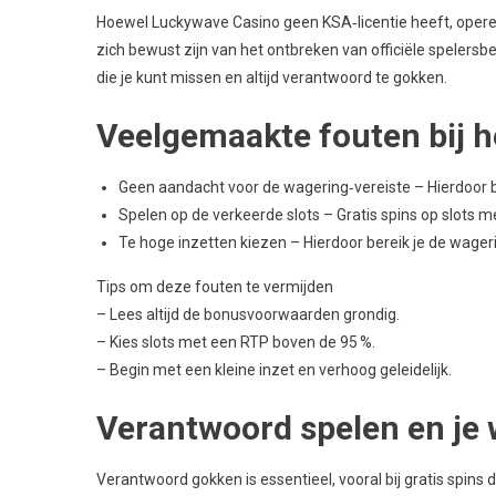
Hoewel Luckywave Casino geen KSA‑licentie heeft, opere
zich bewust zijn van het ontbreken van officiële spelers
die je kunt missen en altijd verantwoord te gokken.
Veelgemaakte fouten bij he
Geen aandacht voor de wagering‑vereiste – Hierdoor bli
Spelen op de verkeerde slots – Gratis spins op slots me
Te hoge inzetten kiezen – Hierdoor bereik je de wagerin
Tips om deze fouten te vermijden
– Lees altijd de bonusvoorwaarden grondig.
– Kies slots met een RTP boven de 95 %.
– Begin met een kleine inzet en verhoog geleidelijk.
Verantwoord spelen en je
Verantwoord gokken is essentieel, vooral bij gratis spins 