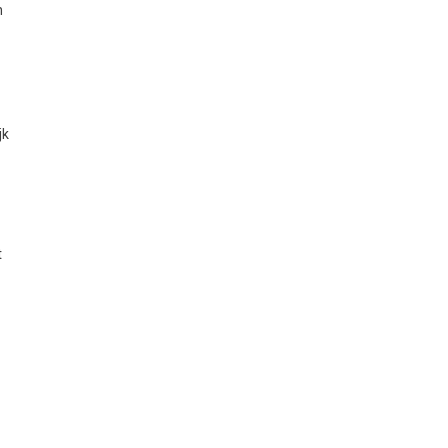
n
jk
t