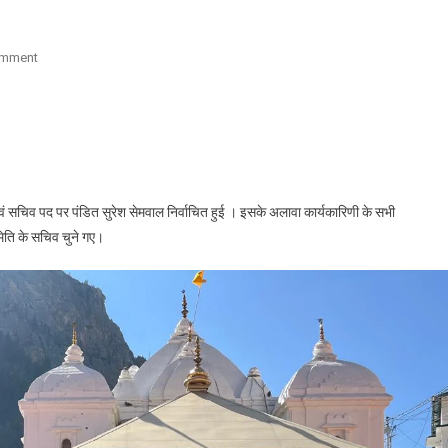
On
omment
धर्मा
नंद
अध्यक्ष
और
सुरेश
सचिव
ाल एवं सचिव पद पर पंडित सुरेश सेमवाल निर्वाचित हुई । इसके अलावा कार्यकारिणी के सभी
चुने
िति के सचिव चुने गए।
गए
श्री
५
मंदिर
समिति
गंगोत्री
की
नई
कार्यकारिणी
गठित