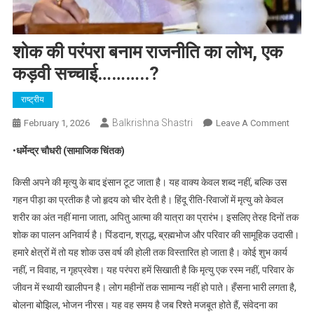
शोक की परंपरा बनाम राजनीति का लोभ, एक
कड़वी सच्चाई………..?
राष्ट्रीय
Balkrishna Shastri
On
February 1, 2026
Leave A Comment
शोक
•
धर्मेन्द्र चौधरी (सामाजिक चिंतक)
की
परंपरा
किसी अपने की मृत्यु के बाद इंसान टूट जाता है। यह वाक्य केवल शब्द नहीं, बल्कि उस
बनाम
गहन पीड़ा का प्रतीक है जो हृदय को चीर देती है। हिंदू रीति-रिवाजों में मृत्यु को केवल
राजनीत
शरीर का अंत नहीं माना जाता, अपितु आत्मा की यात्रा का प्रारंभ। इसलिए तेरह दिनों तक
का
शोक का पालन अनिवार्य है। पिंडदान, श्राद्ध, ब्रह्मभोज और परिवार की सामूहिक उदासी।
लोभ,
एक
हमारे क्षेत्रों में तो यह शोक उस वर्ष की होली तक विस्तारित हो जाता है। कोई शुभ कार्य
कड़वी
नहीं, न विवाह, न गृहप्रवेश। यह परंपरा हमें सिखाती है कि मृत्यु एक रस्म नहीं, परिवार के
सच्चाई
जीवन में स्थायी खालीपन है। लोग महीनों तक सामान्य नहीं हो पाते। हँसना भारी लगता है,
बोलना बोझिल, भोजन नीरस। यह वह समय है जब रिश्ते मजबूत होते हैं, संवेदना का