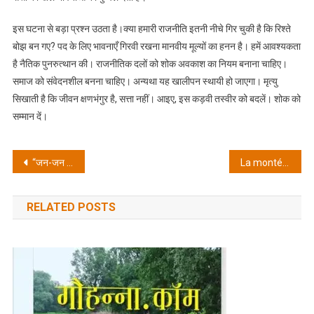
इस घटना से बड़ा प्रश्न उठता है।क्या हमारी राजनीति इतनी नीचे गिर चुकी है कि रिश्ते
बोझ बन गए? पद के लिए भावनाएँ गिरवी रखना मानवीय मूल्यों का हनन है। हमें आवश्यकता
है नैतिक पुनरुत्थान की। राजनीतिक दलों को शोक अवकाश का नियम बनाना चाहिए।
समाज को संवेदनशील बनना चाहिए। अन्यथा यह खालीपन स्थायी हो जाएगा। मृत्यु
सिखाती है कि जीवन क्षणभंगुर है, सत्ता नहीं। आइए, इस कड़वी तस्वीर को बदलें। शोक को
सम्मान दें।
Post
“जन-जन की सरकार, जन-जन के द्वार” अभियान का बड़ा असर; अब तक 4.28 लाख से अधिक नागरिकों को मिला सीधा लाभ
La montée en puissance des paris e‑sports : comment les casinos modernes transforment les jackpots
navigation
RELATED POSTS