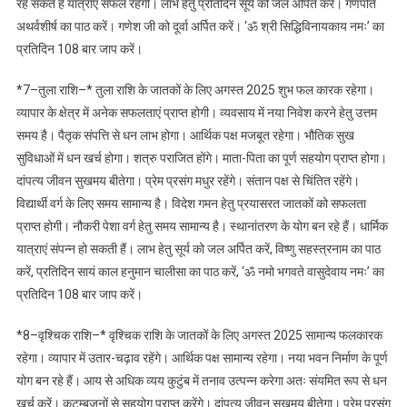
रह सकते हैं यात्राएं सफल रहेंगी। लाभ हेतु प्रतिदिन सूर्य को जल अर्पित करें। गणपति
अथर्वशीर्ष का पाठ करें। गणेश जी को दूर्वा अर्पित करें। ‘ॐ श्री सिद्धिविनायकाय नमः’ का
प्रतिदिन 108 बार जाप करें।
*7–तुला राशि–* तुला राशि के जातकों के लिए अगस्त 2025 शुभ फल कारक रहेगा।
व्यापार के क्षेत्र में अनेक सफलताएं प्राप्त होगी। व्यवसाय में नया निवेश करने हेतु उत्तम
समय है। पैतृक संपत्ति से धन लाभ होगा। आर्थिक पक्ष मजबूत रहेगा। भौतिक सुख
सुविधाओं में धन खर्च होगा। शत्रु पराजित होंगे। माता-पिता का पूर्ण सहयोग प्राप्त होगा।
दांपत्य जीवन सुखमय बीतेगा। प्रेम प्रसंग मधुर रहेंगे। संतान पक्ष से चिंतित रहेंगे।
विद्यार्थी वर्ग के लिए समय सामान्य है। विदेश गमन हेतु प्रयासरत जातकों को सफलता
प्राप्त होगी। नौकरी पेशा वर्ग हेतु समय सामान्य है। स्थानांतरण के योग बन रहे हैं। धार्मिक
यात्राएं संपन्न हो सकती हैं। लाभ हेतु सूर्य को जल अर्पित करें, विष्णु सहस्त्रनाम का पाठ
करें, प्रतिदिन सायं काल हनुमान चालीसा का पाठ करें, ‘ॐ नमो भगवते वासुदेवाय नमः’ का
प्रतिदिन 108 बार जाप करें।
*8–वृश्चिक राशि–* वृश्चिक राशि के जातकों के लिए अगस्त 2025 सामान्य फलकारक
रहेगा। व्यापार में उतार-चढ़ाव रहेंगे। आर्थिक पक्ष सामान्य रहेगा। नया भवन निर्माण के पूर्ण
योग बन रहे हैं। आय से अधिक व्यय कुटुंब में तनाव उत्पन्न करेगा अतः संयमित रूप से धन
खर्च करें। कुटुम्बजनों से सहयोग प्राप्त करेंगे। दांपत्य जीवन सुखमय बीतेगा। प्रेम प्रसंग