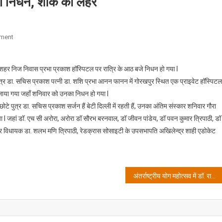
 का निधन, शोक की लहर
On
ment
वरिष्ठ
चिकित्सक
ो शहर निज निवास प्रभा प्रकाश हॉस्पिटल पर रात्रि के आठ बजे निधन हो गया I
डा.
पुत्र डा. सचिस प्रकाश पत्नी डा. शशि प्रभा आनन फानन में गोरखपुर स्थित एक प्राइवेट हॉस्पिटल 
श्रीप्रकाश
घर लाया गया जहाँ शनिवार को उनका निधन हो गया I
गुप्ता
का
, छोटे पुत्र डा. सचिस प्रकाश सर्जन हैं बेटी दिल्ली में रहती हैं, उनका अंतिम संस्कार शनिवार गौरा
निधन,
ा I जहां डॉ. एच सी अरोरा, अरोरा डॉ सौरभ बरनवाल, डॉ जीवन पांडेय, डॉ पवन कुमार त्रिपाठी, डॉ
शोक
 सदर विधायक डा. शलभ मणि त्रिपाठी, रेडक्रास सोसाइटी के उपसभापति अखिलेन्द्र शाही एडोकेट
की
लहर
अंतर्राष्ट्रीय योग महोत्सव में डॉ. राधिका नागरथ को किया गया सम्मानित