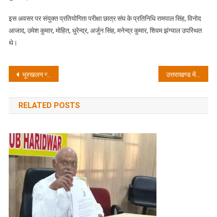
इस अवसर पर संयुक्त प्रतियोगिता परीक्षा छात्र संघ के प्रतिनिधि रामपाल सिंह, विनोद
आजाद, उमेश कुमार, मोहित, धुरेन्द्र, अर्जुन सिंह, मनेन्द्र कुमार, शिवम झंग्याल उपस्थित
थे।
Post
भूस्खलन न्यूनीकरण हेतु बहु-संस्थागत सहयोग पर मुख्य सचिव की बैठक
उत्तराखण्ड में पोस्ट डिजास्टर नीड असेसमेंट (PDNA) पर प्रशिक्षण कार्यक्रम आयोजित
navigation
RELATED POSTS