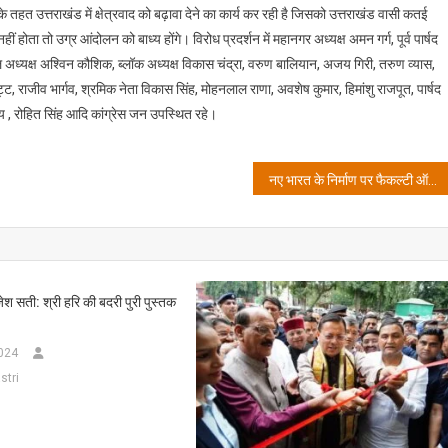
टिप्पणी
 तहत उत्तराखंड में क्षेत्रवाद को बढ़ावा देने का कार्य कर रही है जिसको उत्तराखंड वासी कतई
के
हीं होता तो उग्र आंदोलन को बाध्य होंगे। विरोध प्रदर्शन में महानगर अध्यक्ष अमन गर्ग, पूर्व पार्षद
विरोध
ल अध्यक्ष अश्विन कौशिक, ब्लॉक अध्यक्ष विकास चंद्रा, वरुण बालियान, अजय गिरी, तरुण व्यास,
में
ट्ट, राजीव भार्गव, श्रमिक नेता विकास सिंह, मोहनलाल राणा, अवशेष कुमार, हिमांशु राजपूत, पार्षद
प्रदेश
डेय , रोहित सिंह आदि कांग्रेस जन उपस्थित रहे।
कांग्रेस
अध्यक्ष
करण
नए भारत के निर्माण पर फैकल्टी ऑफ इंजीनियरिंग एंड टेक्नोलॉजी, गुरुकुल कांगड़ी विश्वविद्यालय के डीन का संदेश
माहरा
के
आह्वान
पर
कांग्रेस
श सती: श्री हरि की बदरी पुरी पुस्तक
द्वारा
भाजपा
024
सरकार
stri
का
पुतला
फूंकते