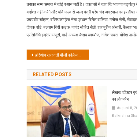
उसका सभ्य समाज में कोई स्थान नहीं है। वक्ताओं ने कहा कि भाजपा षड्यंत्र के
बर्दाश्त नहीं करेंगे और यदि जल्द से जल्द मंत्री प्रेम चंद अग्रवाल का इस्तीफा न
उदयवीर चौहान, वरिष्ठ कांग्रेस नेता प्रधान दिनेश वालिया, मनोज सैनी, सेवाद
दीपक पांडे, बलराम गिरी कड़क, पार्षद सोहित सेठी, शहाबुद्दीन अंसारी, कैलाश भ
प्रतिनिधि इदरीस मंसूरी, वार्ड अध्यक्ष केशव काम्बोज, नागेश रावत, योगेश पाण्
Post
हरिओम सरस्वती पीजी कॉलेज के छात्र-छात्राओं ने देखी विधानसभा की कार्यवाही
navigation
RELATED POSTS
लेखक डॉक्टर बृजे
का लोकार्पण
August 8, 2
Balkrishna Sha