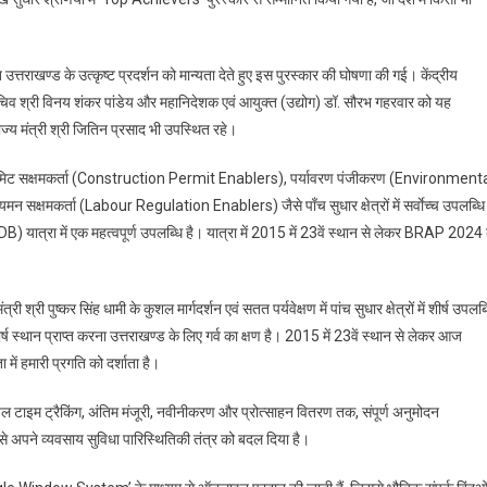
BRAP
2024
में
राखण्ड के उत्कृष्ट प्रदर्शन को मान्यता देते हुए इस पुरस्कार की घोषणा की गई। केंद्रीय
‘टॉप
ोग सचिव श्री विनय शंकर पांडेय और महानिदेशक एवं आयुक्त (उद्योग) डॉ. सौरभ गहरवार को यह
अचीवर्स’
ाज्य मंत्री श्री जितिन प्रसाद भी उपस्थित रहे।
के
रूप
ण परमिट सक्षमकर्ता (Construction Permit Enablers), पर्यावरण पंजीकरण (Environment
में
क्षमकर्ता (Labour Regulation Enablers) जैसे पाँच सुधार क्षेत्रों में सर्वाेच्च उपलब्धि
राष्ट्रीय
स्तर
DB) यात्रा में एक महत्वपूर्ण उपलब्धि है। यात्रा में 2015 में 23वें स्थान से लेकर BRAP 2024 
पर
अग्रणी,
व्यवसाय
 श्री पुष्कर सिंह धामी के कुशल मार्गदर्शन एवं सतत पर्यवेक्षण में पांच सुधार क्षेत्रों में शीर्ष उपलब्
सुगमता
ें शीर्ष स्थान प्राप्त करना उत्तराखण्ड के लिए गर्व का क्षण है। 2015 में 23वें स्थान से लेकर आज
में
ा में हमारी प्रगति को दर्शाता है।
सर्वोच्च
5
 टाइम ट्रैकिंग, अंतिम मंजूरी, नवीनीकरण और प्रोत्साहन वितरण तक, संपूर्ण अनुमोदन
सुधार
े अपने व्यवसाय सुविधा पारिस्थितिकी तंत्र को बदल दिया है।
श्रेणियों
में