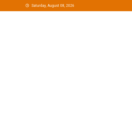
Skip
Saturday, August 08, 2026
to
content
G Hindustan