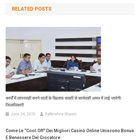
navigation
RELATED POSTS
कार्यों में लापरवाही करने वालों के खिलाफ सख्ती से कार्यवाही अमल में लाई जायेगी:
जिलाधिकारी
June 24, 2025
Balkrishna Shastri
Come Le “Cool‑Off” Dei Migliori Casinò Online Uniscono Bonus
E Benessere Del Giocatore