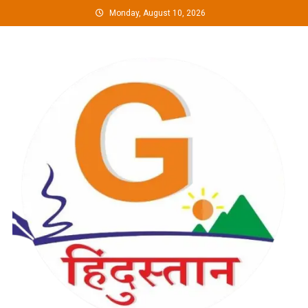
Skip
Monday, August 10, 2026
to
content
G Hindustan