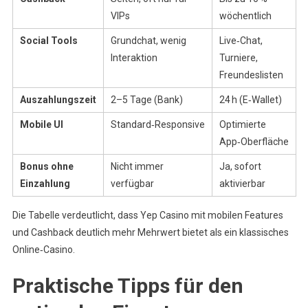
VIPs
wöchentlich
Social Tools
Grundchat, wenig
Live‑Chat,
Interaktion
Turniere,
Freundeslisten
Auszahlungszeit
2–5 Tage (Bank)
24 h (E‑Wallet)
Mobile UI
Standard‑Responsive
Optimierte
App‑Oberfläche
Bonus ohne
Nicht immer
Ja, sofort
Einzahlung
verfügbar
aktivierbar
Die Tabelle verdeutlicht, dass Yep Casino mit mobilen Features
und Cashback deutlich mehr Mehrwert bietet als ein klassisches
Online‑Casino.
Praktische Tipps für den