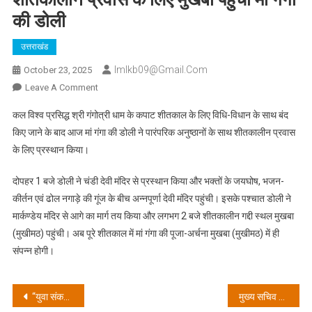
की डोली
उत्तराखंड
Imlkb09@gmail.com
October 23, 2025
On
Leave A Comment
शीतकालीन
कल विश्व प्रसिद्ध श्री गंगोत्री धाम के कपाट शीतकाल के लिए विधि-विधान के साथ बंद
प्रवास
किए जाने के बाद आज मां गंगा की डोली ने पारंपरिक अनुष्ठानों के साथ शीतकालीन प्रवास
के
के लिए प्रस्थान किया।
लिए
मुखबा
दोपहर 1 बजे डोली ने चंडी देवी मंदिर से प्रस्थान किया और भक्तों के जयघोष, भजन-
पहुंची
कीर्तन एवं ढोल नगाड़े की गूंज के बीच अन्नपूर्णा देवी मंदिर पहुंची। इसके पश्चात डोली ने
मां
गंगा
मार्कण्डेय मंदिर से आगे का मार्ग तय किया और लगभग 2 बजे शीतकालीन गद्दी स्थल मुखबा
की
(मुखीमठ) पहुंची। अब पूरे शीतकाल में मां गंगा की पूजा-अर्चना मुखबा (मुखीमठ) में ही
डोली
संपन्न होगी।
Post
“युवा संकल्प लें और उत्तराखण्ड को सर्वश्रेष्ठ राज्य बनाएं”: मुख्यमंत्री पुष्कर सिंह धामी ने ‘मुख्य सेवक युवा संवाद’ में युवाओं से किया आह्वान।
मुख्य सचिव श्री आनन्द बर्द्धन ने ली राज्य स्थापना की रजत जयंती समारोह की तैयारियों की बैठक, नवम्बर में होंगे कार्यक्रम