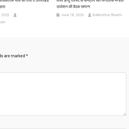
अधिकारिक भाषा का दर्जा दे उत्तराखंड
विश्व हिन्दू परिषद के केन्द्रीय संत मार्गदर्शक मण्डल
हता
उपवेशन की बैठक सम्पन्न
, 2026
June 18, 2026
Balkrishna Shastri
stri
lds are marked
*