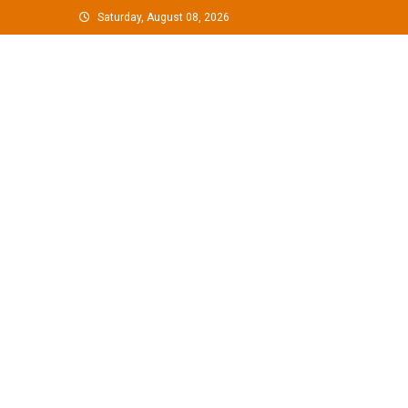
Skip
Saturday, August 08, 2026
to
content
G Hindustan