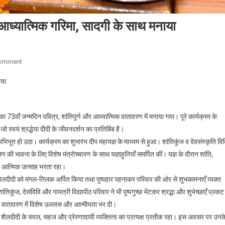
 आध्यात्मिक गरिमा, सादगी के साथ मनाया
On
Comment
शांतिकुंज
ाया
अधिष्ठात्री
का
73वाँ
ी का 73वाँ जन्मदिन पवित्र, शांतिपूर्ण और आध्यात्मिक वातावरण में मनाया गया। पूरे कार्यक्रम के
जन्मदिन
 स्वयं श्रद्धेया दीदी के जीवनदर्शन का प्रतिबिंब है।
आध्यात्मिक
अभिभूत हो उठा। कार्यक्रम का शुभारंभ दीप महायज्ञ के माध्यम से हुआ। शांतिकुंज व देवसंस्कृति वि
गरिमा,
सादगी
ाण की भावना के लिए विशेष मंत्रोच्चारण के साथ यज्ञाहुतियाँ समर्पित कीं। यज्ञ के दौरान शांति,
के
और आत्मिक उत्साह भरता रहा।
साथ
या शैलदीदी को मंगल-तिलक अर्पित किया तथा पुष्पहार पहनाकर परिवार की ओर से शुभकामनाएँ व्यक्त
मनाया
िकुंज, देसंविवि और गायत्री विद्यापीठ परिवार ने भी पुष्पगुच्छ भेंटकर श्रद्धा और शुभेच्छाएँ प्रकट
 ने वातावरण में विशेष उल्लास और आत्मीयता भर दी।
ेया शैलदीदी के सरल, सहज और प्रेरणादायी व्यक्तित्व का प्रत्यक्ष प्रतीक रहा। इस अवसर पर उनक