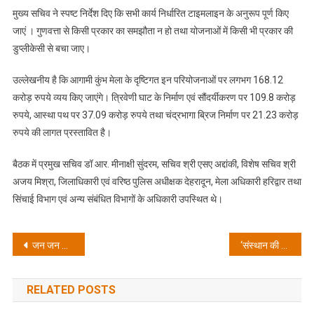
हरी
मुख्य सचिव ने स्पष्ट निर्देश दिए कि सभी कार्य निर्धारित टाइमलाइन के अनुरूप पूर्ण किए
झंडी,
जाएं । गुणवत्ता से किसी प्रकार का समझौता न हो तथा योजनाओं में किसी भी प्रकार की
मुख्य
डुप्लीकेसी से बचा जाए।
सचिव
ने
उल्लेखनीय है कि आगामी कुंभ मेला के दृष्टिगत इन परियोजनाओं पर लगभग 168.12
दिए
करोड़ रुपये व्यय किए जाएंगे। त्रिवेणी घाट के निर्माण एवं सौंदर्यीकरण पर 109.8 करोड़
गुणवत्ता
रुपये, आस्था पथ पर 37.09 करोड़ रुपये तथा चंद्रभागा ब्रिज निर्माण पर 21.23 करोड़
और
रुपये की लागत प्रस्तावित है।
समयबद्धता
के
बैठक में प्रमुख सचिव डॉ आर. मीनाक्षी सुंदरम, सचिव श्री एसए अद्दांकी, विशेष सचिव श्री
सख्त
अजय मिश्रा, जिलाधिकारी एवं वरिष्ठ पुलिस अधीक्षक देहरादून, मेला अधिकारी हरिद्वार तथा
निर्देश
सिंचाई विभाग एवं अन्य संबंधित विभागों के अधिकारी उपस्थित थे।
Post
जन जन की सरकार जन जन के द्वार कार्यक्रम में 245 लोगों को विभिन्न योजनाओं से किया गया लाभान्वित
‘संस्थान की छवि से ज्यादा बच्चों का भविष्य कीमती’, नशा छुपाने वाले शिक्षण संस्थानों की अब तय होगी जवाबदेही: मुख्य सचिव
navigation
RELATED POSTS