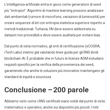
L’intelligenza artificiale entra in gioco come generatore di seed
più “entropici”. Algoritmi di machine learning possono analizzare
dati ambientali (rumore di microfono, variazioni di luminosità) per
creare sequenze di bit con entropia statistica superiore rispetto a
metodi tradizionali. Tuttavia, l’AI deve essere addestrata su
dataset non prevedibili e deve essere auditata per evitare bias.
Dal punto di vista normativo, gli enti di certificazione (eCOGRA,
iTech Labs) stanno già valutando linee guida per gli RNG ibridi
blockchain‑AI. È probabile che in futuro le licenze ADM includano
requisiti specifici per la verifica della provenienza dei seed,
garantendo che anche le soluzioni più innovative mantengano gli
standard di equità e sicurezza.
Conclusione – 200 parole
Abbiamo visto come i RNG certificati siano solidi dal punto di vista
matematico e operativo, anche sui dispositivi più piccoli. I miti