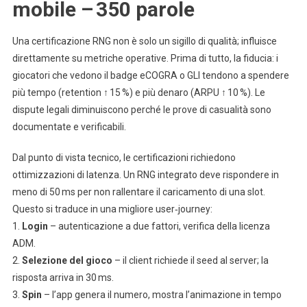
mobile – 350 parole
Una certificazione RNG non è solo un sigillo di qualità; influisce
direttamente su metriche operative. Prima di tutto, la fiducia: i
giocatori che vedono il badge eCOGRA o GLI tendono a spendere
più tempo (retention ↑ 15 %) e più denaro (ARPU ↑ 10 %). Le
dispute legali diminuiscono perché le prove di casualità sono
documentate e verificabili.
Dal punto di vista tecnico, le certificazioni richiedono
ottimizzazioni di latenza. Un RNG integrato deve rispondere in
meno di 50 ms per non rallentare il caricamento di una slot.
Questo si traduce in una migliore user‑journey:
1.
Login
– autenticazione a due fattori, verifica della licenza
ADM.
2.
Selezione del gioco
– il client richiede il seed al server; la
risposta arriva in 30 ms.
3.
Spin
– l’app genera il numero, mostra l’animazione in tempo