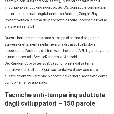
esempio con ROM personalizzate), i sistemi operativi mobili
impongono sandboxing rigoroso. Su iOS, ogni app è confinata in
un container firmato digitalmente; su Android, Google Play
Protect verifica la firma del pacchetto e limita l’accesso a risorse
di sistema sensibili.
Queste barriere impediscono a un’app di casinò di leggere o
scrivere direttamente nella memoria di basso livello dove
risiederebbe l’entropia del firmware. Inoltre, le API di generazione
di numeri casuali (SecureRandom su Android,
SecRandomCopyBytes su iOS) sono fornite dal sistema
operativo, non dall’app. Qualsiasi tentativo di sovrascrivere
queste chiamate verrebbe bloccato dal kernel o segnalato come
comportamento anomalo.
Tecniche anti‑tampering adottate
dagli sviluppatori – 150 parole