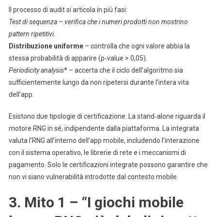
Il processo di audit si articola in più fasi:
Test di sequenza
– verifica che i numeri prodotti non mostrino
pattern ripetitivi.
Distribuzione uniforme
– controlla che ogni valore abbia la
stessa probabilità di apparire (p‑value > 0,05).
Periodicity analysis
* – accerta che il ciclo dell’algoritmo sia
sufficientemente lungo da non ripetersi durante l’intera vita
dell’app.
Esistono due tipologie di certificazione. La stand‑alone riguarda il
motore RNG in sé, indipendente dalla piattaforma. La integrata
valuta l’RNG all’interno dell’app mobile, includendo l’interazione
con il sistema operativo, le librerie di rete e i meccanismi di
pagamento. Solo le certificazioni integrate possono garantire che
non vi siano vulnerabilità introdotte dal contesto mobile.
3. Mito 1 – “I giochi mobile