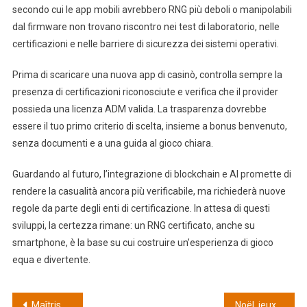
secondo cui le app mobili avrebbero RNG più deboli o manipolabili
dal firmware non trovano riscontro nei test di laboratorio, nelle
certificazioni e nelle barriere di sicurezza dei sistemi operativi.
Prima di scaricare una nuova app di casinò, controlla sempre la
presenza di certificazioni riconosciute e verifica che il provider
possieda una licenza ADM valida. La trasparenza dovrebbe
essere il tuo primo criterio di scelta, insieme a bonus benvenuto,
senza documenti e a una guida al gioco chiara.
Guardando al futuro, l’integrazione di blockchain e AI promette di
rendere la casualità ancora più verificabile, ma richiederà nuove
regole da parte degli enti di certificazione. In attesa di questi
sviluppi, la certezza rimane: un RNG certificato, anche su
smartphone, è la base su cui costruire un’esperienza di gioco
equa e divertente.
Post
Maîtriser les Jackpots : Guide complet pour exploiter les gros gains sur Stake Casino
Noël, jeux en ligne et porte‑monnaie d’étudiant : le guide comparatif des plateformes les plus économiques