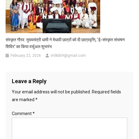
संस्कृत गौरव: मुख्यमंत्री धामी ने मेधावी छात्रों को दी छात्रवृत्ति, ‘ई-संस्कृत संभाषण
शिविर’ का किया वर्चुअल शुभारंभ
February 22, 2026
imlkb09@gmail.com
Leave a Reply
Your email address will not be published.
Required fields
are marked
*
Comment
*