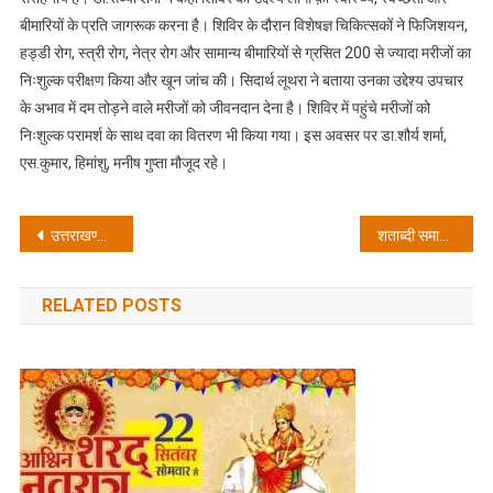
बीमारियों के प्रति जागरूक करना है। शिविर के दौरान विशेषज्ञ चिकित्सकों ने फिजिशयन,
हड्डी रोग, स्त्री रोग, नेत्र रोग और सामान्य बीमारियों से ग्रसित 200 से ज्यादा मरीजों का
निःशुल्क परीक्षण किया और खून जांच की। सिदार्थ लूथरा ने बताया उनका उद्देश्य उपचार
के अभाव में दम तोड़ने वाले मरीजों को जीवनदान देना है। शिविर में पहुंचे मरीजों को
निःशुल्क परामर्श के साथ दवा का वितरण भी किया गया। इस अवसर पर डा.शौर्य शर्मा,
एस.कुमार, हिमांशु, मनीष गुप्ता मौजूद रहे।
Post
उत्तराखण्ड की नई फिल्म नीति का कमाल: फिल्म एंड म्यूजिक एसोसिएशन ने सरकार के प्रयासों को सराहा।
शताब्दी समारोह में सांस्कृतिक, पंजीयन, स्वास्थ्य, महिला सुरक्षा प्रकोष्ठ सहित 9 विभागों का अनावरण
navigation
RELATED POSTS