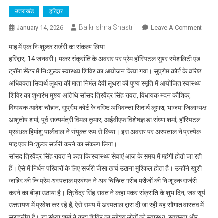
उत्तराखंड
हरिद्वार
Balkrishna Shastri
On
January 14, 2026
Leave A Comment
प्रेम
माह में एक निःशुल्क सर्जरी का संकल्प लिया
हॉस्पि
हरिद्वार, 14 जनवरी। मकर संक्रांति के अवसर पर प्रेम हॉस्पिटल सुपर स्पेशलिटी एंड
सुपर
ट्रॉमा सेंटर में निःशुल्क स्वास्थ्य शिविर का आयोजन किया गया। सुप्रीम कोर्ट के वरिष्ठ
स्पेशलि
अधिवक्ता सिदार्थ लूथरा की माता निर्मल देवी लूथरा की पुण्य स्मृति में आयोजित स्वास्थ्य
एंड
ट्रॉमा
शिविर का शुभारंभ मुख्य अतिथि सांसद त्रिवेंद्र सिंह रावत, विधायक मदन कौशिक,
सेंटर
विधायक आदेश चौहान, सुप्रीम कोर्ट के वरिष्ठ अधिवक्ता सिदार्थ लूथरा, भाजपा जिलाध्यक्ष
में
आशुतोष शर्मा, पूर्व राज्यमंत्री विमल कुमार, आईवीएफ विशेषज्ञ डा.संध्या शर्मा, हॉस्पिटल
किया
प्रबंधक हिमांशु पालीवाल ने संयुक्त रूप से किया। इस अवसर पर अस्पताल ने प्रत्येक
निःशुल्
माह एक निःशुल्क सर्जरी करने का संकल्प लिया।
स्वास्थ्य
सांसद त्रिवेंद्र सिंह रावत ने कहा कि स्वास्थ्य सेवाएं आज के समय में महंगी होती जा रही
शिविर
हैं। ऐसे में निर्धन परिवारों के लिए सर्जरी जैसा खर्च उठाना मुश्किल होता है। उन्होंने खुशी
का
जाहिर की कि प्रेम अस्पताल प्रबंधन ने अब चिन्हित गरीब मरीजों की निःशुल्क सर्जरी
आयोज
करने का बीड़ा उठाया है। त्रिवेंद्र सिंह रावत ने कहा मकर संक्रांति के शुभ दिन, जब सूर्य
उत्तरायण में प्रवेश कर रहे हैं, ऐसे समय में अस्पताल द्वारा दी जा रही यह सौगात वास्तव में
सराहनीय है। डा.संध्या शर्मा ने कहा शिविर का उद्देश्य लोगों क़ो स्वास्थ्य, स्वच्छता और