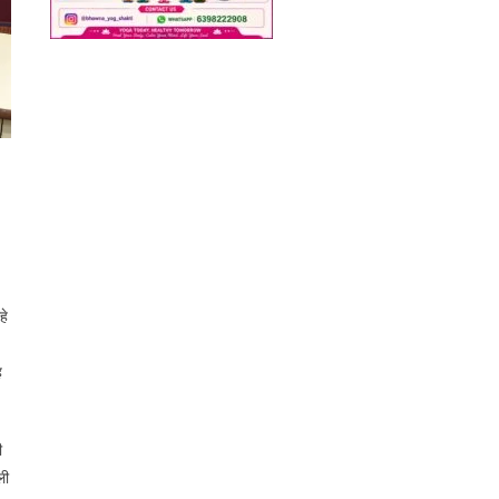
हे
ह
ी
ली