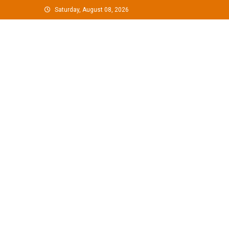
Skip
Saturday, August 08, 2026
to
content
G Hindustan