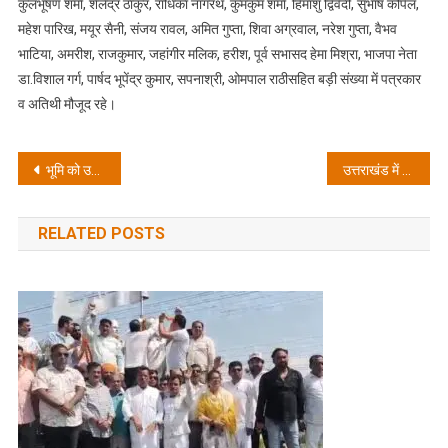
कुलभूषण शर्मा, शैलेंद्र ठाकुर, राधिका नागरथ, कुमकुम शर्मा, हिमांशु द्विवेदी, सुभाष कपिल,
महेश पारिख, मयूर सैनी, संजय रावल, अमित गुप्ता, शिवा अग्रवाल, नरेश गुप्ता, वैभव
भाटिया, अमरीश, राजकुमार, जहांगीर मलिक, हरीश, पूर्व सभासद हेमा मिश्रा, भाजपा नेता
डा.विशाल गर्ग, पार्षद भूपेंद्र कुमार, सपनाश्री, ओमपाल राठीसहित बड़ी संख्या में पत्रकार
व अतिथी मौजूद रहे।
Post
भूमि को उर्वर व संरक्षित रखना सबसे अहम ः डॉ चिन्मय पण्ड्या
उत्तराखंड में प्रधानमंत्री ग्राम सड़क योजना: ग्रामीण संपर्कता की नई दिशा
navigation
RELATED POSTS