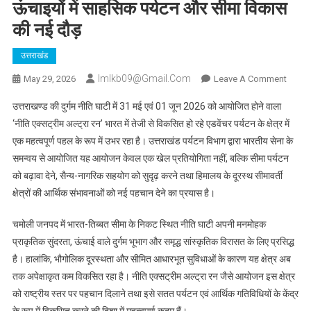
ऊंचाइयों में साहसिक पर्यटन और सीमा विकास
की नई दौड़
उत्तराखंड
Imlkb09@gmail.com
On
May 29, 2026
Leave A Comment
नीति
उत्तराखण्ड की दुर्गम नीति घाटी में 31 मई एवं 01 जून 2026 को आयोजित होने वाला
एक्सट्र
‘नीति एक्सट्रीम अल्ट्रा रन’ भारत में तेजी से विकसित हो रहे एडवेंचर पर्यटन के क्षेत्र में
अल्ट्रा
एक महत्वपूर्ण पहल के रूप में उभर रहा है। उत्तराखंड पर्यटन विभाग द्वारा भारतीय सेना के
रन:
समन्वय से आयोजित यह आयोजन केवल एक खेल प्रतियोगिता नहीं, बल्कि सीमा पर्यटन
हिमालय
की
को बढ़ावा देने, सैन्य-नागरिक सहयोग को सुदृढ़ करने तथा हिमालय के दूरस्थ सीमावर्ती
दुर्गम
क्षेत्रों की आर्थिक संभावनाओं को नई पहचान देने का प्रयास है।
ऊंचाइयो
में
चमोली जनपद में भारत-तिब्बत सीमा के निकट स्थित नीति घाटी अपनी मनमोहक
साहसि
प्राकृतिक सुंदरता, ऊंचाई वाले दुर्गम भूभाग और समृद्ध सांस्कृतिक विरासत के लिए प्रसिद्ध
पर्यटन
है। हालांकि, भौगोलिक दूरस्थता और सीमित आधारभूत सुविधाओं के कारण यह क्षेत्र अब
और
तक अपेक्षाकृत कम विकसित रहा है। नीति एक्सट्रीम अल्ट्रा रन जैसे आयोजन इस क्षेत्र
सीमा
को राष्ट्रीय स्तर पर पहचान दिलाने तथा इसे सतत पर्यटन एवं आर्थिक गतिविधियों के केंद्र
विकास
के रूप में विकसित करने की दिशा में महत्वपूर्ण कदम हैं।