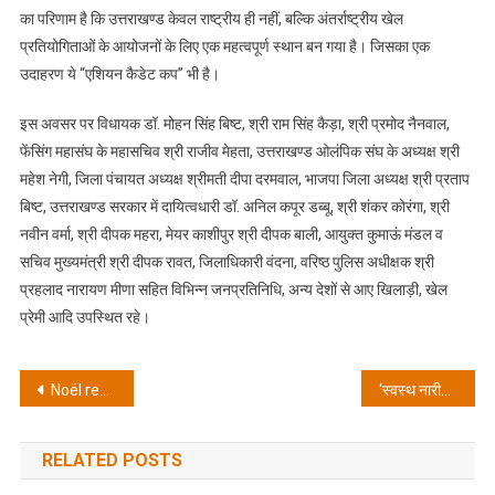
का परिणाम है कि उत्तराखण्ड केवल राष्ट्रीय ही नहीं, बल्कि अंतर्राष्ट्रीय खेल
प्रतियोगिताओं के आयोजनों के लिए एक महत्वपूर्ण स्थान बन गया है। जिसका एक
उदाहरण ये “एशियन कैडेट कप” भी है।
इस अवसर पर विधायक डॉ. मोहन सिंह बिष्ट, श्री राम सिंह कैड़ा, श्री प्रमोद नैनवाल,
फेंसिंग महासंघ के महासचिव श्री राजीव मेहता, उत्तराखण्ड ओलंपिक संघ के अध्यक्ष श्री
महेश नेगी, जिला पंचायत अध्यक्ष श्रीमती दीपा दरमवाल, भाजपा जिला अध्यक्ष श्री प्रताप
बिष्ट, उत्तराखण्ड सरकार में दायित्वधारी डॉ. अनिल कपूर डब्बू, श्री शंकर कोरंगा, श्री
नवीन वर्मा, श्री दीपक महरा, मेयर काशीपुर श्री दीपक बाली, आयुक्त कुमाऊं मंडल व
सचिव मुख्यमंत्री श्री दीपक रावत, जिलाधिकारी वंदना, वरिष्ठ पुलिस अधीक्षक श्री
प्रहलाद नारायण मीणा सहित विभिन्न जनप्रतिनिधि, अन्य देशों से आए खिलाड़ी, खेल
प्रेमी आदि उपस्थित रहे।
Post
Noël responsable : comment les sites de jeux partenaires de GamCare vous guident pas à pas
‘स्वस्थ नारी–सशक्त परिवार’ थीम पर सचिवालय परिसर में रक्तदान एवं स्वास्थ्य शिविर का आयोजन
navigation
RELATED POSTS