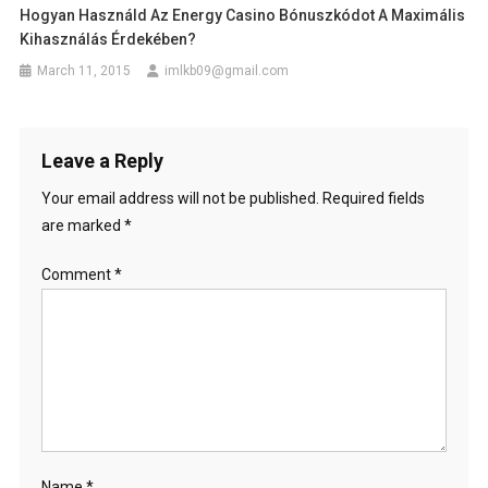
Hogyan Használd Az Energy Casino Bónuszkódot A Maximális
Kihasználás Érdekében?
March 11, 2015
imlkb09@gmail.com
Leave a Reply
Your email address will not be published.
Required fields
are marked
*
Comment
*
Name
*