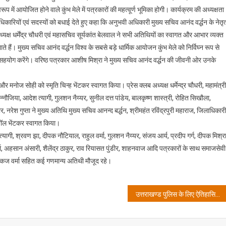
प में आयोजित होने वाले कुंभ मेले में पत्रकारों की महत्वूर्ण भूमिका होगी। कार्यक्रम की अध्यक्षता
िकारियों एवं सदस्यों को बधाई देते हुए कहा कि अनुभवी अधिकारी मुख्य सचिव आनंद वर्द्धन के नेतृत
अध्यक्ष धर्मेंद्र चौधरी एवं महासचिव सूर्यकांत बेलवाल ने सभी अतिथियों का स्वागत और आभार व्यक्त
ते हैं। मुख्य सचिव आनंद वर्द्धन विश्व के सबसे बड़े धार्मिक आयोजन कुंभ मेले को निर्विघ्न रूप से
 सहयोग करेंगे। वरिष्ठ पत्रकार आशीष मिश्रा ने मुख्य सचिव आनंद वर्द्धन की जीवनी ओर उनके
 और मनोज सोही को स्मृति चिन्ह भेंटकर स्वागत किया। प्रेस क्लब अध्यक्ष धर्मेन्द्र चौधरी, महामंत्री
ौजिया, आदेश त्यागी, गुलशन नैय्यर, सुनील दत्त पांडेय, बालकृष्ण शास्त्री, रोहित सिखौला,
कुमार, नरेश गुप्ता ने मुख्य अतिथि मुख्य सचिव आनन्द बर्द्धन, श्रीमहंत रविंद्रपुरी महाराज, जिलाधिकारी
ं शॉल भेंटकर स्वागत किया।
, श्रवण झा, दीपक नौटियाल, राहुल वर्मा, गुलशन नैय्यर, संजय आर्य, प्रदीप गर्ग, दीपक मिश्रा
्मा, अहसान अंसारी, शैलेंद्र ठाकुर, राव रियासत पुंडीर, शाहनवाज आदि पत्रकारों के साथ समाजसेवी
पंकज वर्मा सहित कई गणमान्य अतिथी मौजूद रहे।
उत्तराखण्ड पुलिस के लिए ऐतिहासिक गौरव: ‘राष्ट्रपति पुलिस कलर’ से सम्मानित होने पर मुख्यमंत्री धामी ने जताया गर्व