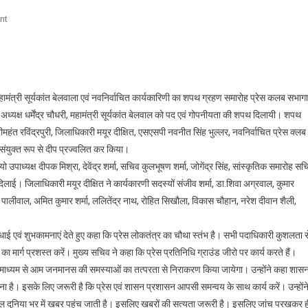
On
nt
मुख्य
सचिव
आनंद
वर्द्धन
री, महामंत्री सूर्यकांत बेलवाला एवं नवनिर्वाचित कार्यकारिणी का शपथ ग्रहण समारोह प्रेस कलब सभाग
ने
दिलायी
 अध्यक्ष धर्मेंद्र चौधरी, महामंत्री सूर्यकांत बेलवाल को पद एवं गोपनीयता की शपथ दिलायी। शपथ
प्रेस
महंत रविंद्रपुरी, जिलाधिकारी मयूर दीक्षित, एसएसपी नवनीत सिंह भुल्लर, नवनिर्वाचित प्रेस क्लब
क्लब
ा ने संयुक्त रूप से दीप प्रज्वलित कर किया।
अध्यक्ष
 उपाध्यक्ष दीपक मिश्रा, देवेंद्र शर्मा, सचिव कुलभूषण शर्मा, जोगेंद्र सिंह, सांस्कृतिक समारोह सच
धर्मेद्र
। जिलाधिकारी मयूर दीक्षित ने कार्यकारणी सदस्यों संजीव शर्मा, डा.शिवा अग्रवाल, कुमार
चौधरी
े.क.े पालीवाल, अमित कुमार शर्मा, ललितेंद्र नाथ, रोहित सिखौला, विकास चौहान, नरेश दीवान शैली,
व
महामंत्री
ो बधाई एवं शुभकामनाएं देते हुए कहा कि प्रेस लोकतंत्र का चौथा स्तंभ है। सभी पदाधिकारी कुशलता स
सूर्यकांत
 का मार्ग प्रशस्त करें। मुख्य सचिव ने कहा कि प्रेस प्रतिनिधि ग्राउंड जीरो पर कार्य करते हैं।
बेलवाल
सके माध्यम से आम जनमानस की समस्याओं का तत्परता से निराकरण किया जायेगा। उन्होंने कहा शास
को
ा है। इसके लिए जरूरी है कि प्रेस एवं शासन प्रशासन आपसी समन्वय के साथ कार्य करें। उन्होंन
शपथ
ल दुनिया भर में खबर पहुंच जाती है। इसलिए खबरों की सत्यता जरूरी है। इसलिए जांच परखकर ह