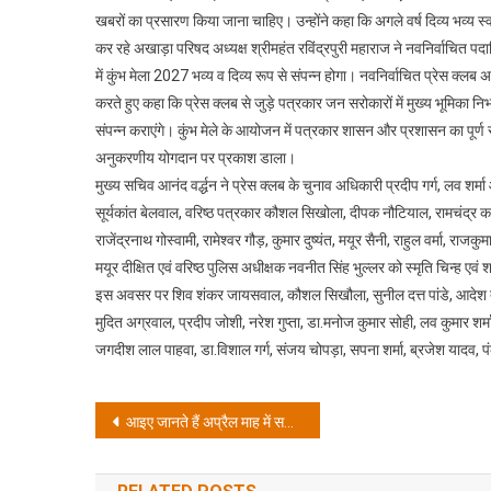
खबरों का प्रसारण किया जाना चाहिए। उन्होंने कहा कि अगले वर्ष दिव्य भव्य स्वरू
कर रहे अखाड़ा परिषद अध्यक्ष श्रीमहंत रविंद्रपुरी महाराज ने नवनिर्वाचित पदाध
में कुंभ मेला 2027 भव्य व दिव्य रूप से संपन्न होगा। नवनिर्वाचित प्रेस क्लब 
करते हुए कहा कि प्रेस क्लब से जुड़े पत्रकार जन सरोकारों में मुख्य भूमिका निभा
संपन्न कराएंगे। कुंभ मेले के आयोजन में पत्रकार शासन और प्रशासन का पूर्ण
अनुकरणीय योगदान पर प्रकाश डाला।
मुख्य सचिव आनंद वर्द्धन ने प्रेस क्लब के चुनाव अधिकारी प्रदीप गर्ग, लव शर्मा
सूर्यकांत बेलवाल, वरिष्ठ पत्रकार कौशल सिखोला, दीपक नौटियाल, रामचंद्र कन्न
राजेंद्रनाथ गोस्वामी, रामेश्वर गौड़, कुमार दुष्यंत, मयूर सैनी, राहुल वर्मा, राज
मयूर दीक्षित एवं वरिष्ठ पुलिस अधीक्षक नवनीत सिंह भुल्लर को स्मृति चिन्ह एव
इस अवसर पर शिव शंकर जायसवाल, कौशल सिखौला, सुनील दत्त पांडे, आदेश त्यागी
मुदित अग्रवाल, प्रदीप जोशी, नरेश गुप्ता, डा.मनोज कुमार सोही, लव कुमार शर
जगदीश लाल पाहवा, डा.विशाल गर्ग, संजय चोपड़ा, सपना शर्मा, ब्रजेश यादव, 
Post
आइए जानते हैं अप्रैल माह में सभी बारह राशियों पर सितारों का प्रभाव
navigation