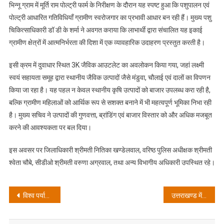
भिन्नू ग्राम में मूर्ति राम पोल्ट्री फार्म के निरीक्षण के दौरान यह स्पष्ट हुआ कि पशुपालन एवं
पोल्ट्री आधारित गतिविधियाँ ग्रामीण स्वरोजगार का प्रभावी आधार बन रही हैं। मुख्य पशु
चिकित्साधिकारी डॉ डी के शर्मा ने अवगत कराया कि लाभार्थी द्वारा संचालित यह इकाई
ग्रामीण क्षेत्रों में आत्मनिर्भरता की दिशा में एक व्यावहारिक उदाहरण प्रस्तुत करती है।
इसी क्रम में दुवाधार स्थित 3K जैविक आउटलेट का अवलोकन किया गया, जहां लक्ष्मी
स्वयं सहायता समूह द्वारा स्थानीय जैविक उत्पादों जैसे मंडुवा, चौलाई एवं दालों का विपणन
किया जा रहा है। यह पहल न केवल स्थानीय कृषि उत्पादों को बाजार उपलब्ध करा रही है,
बल्कि ग्रामीण महिलाओं को आर्थिक रूप से सशक्त बनाने में भी महत्वपूर्ण भूमिका निभा रही
है। मुख्य सचिव ने उत्पादों की गुणवत्ता, ब्रांडिंग एवं बाजार विस्तार को और अधिक मजबूत
करने की आवश्यकता पर बल दिया।
इस अवसर पर जिलाधिकारी श्रीमती नितिका खण्डेलवाल, वरिष्ठ पुलिस अधीक्षक श्रीमती
श्वेता चौबे, सीडीओ श्रीमती वरुणा अग्रवाल, तथा अन्य विभागीय अधिकारी उपस्थित रहे।
Post
विश्व पर्यावरण दिवस पर CM धामी ने भीमताल झील सौंदर्यीकरण अभियान का किया शुभारंभ; अपनी माता के नाम रोपा पौधा
उत्तराखण्ड में मतदाता पुनरीक्षण कार्यक्रम शुरू: 8 जून से घर-घर जाएंगे BLO, 15 सितंबर को जारी होगी अंतिम वोटर लिस्ट
navigation