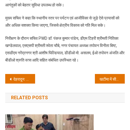
सुरक्षा
आगंतुकों को बेहतर सुविधा उपलब्ध हो सके।
व
सुविधाओ
मुख्य सचिव ने कहा कि स्थानीय स्तर पर पर्यटन एवं आजीविका से जुड़े ऐसे प्रयासों को
को
और अधिक सशक्त किया जाएगा, जिससे क्षेत्रीय विकास को गति मिल सके।
लेकर
दिए
निरीक्षण के दौरान सचिव PWD डॉ. पंकज कुमार पांडेय, डीएम टिहरी श्रीमती नितिका
कड़े
खण्डेलवाल, एसएसपी श्रीमती श्वेता चौबे, नगर पंचायत अध्यक्ष तपोवन विनीता बिष्ट,
निर्देश
एसडीएम नरेंद्रनगर श्री आशीष घिल्डियाल, डीडीओ मो. असलम, ईओ तपोवन अंजलि और
बीडीओ श्रुति वत्स आदि सहित संबंधित उपस्थित रहे।
Post
देहरादून: सीएम धामी ने 9.74 लाख लाभार्थियों को वन-क्लिक से भेजी ₹176.59 करोड़ की पेंशन; बोले- नीति आयोग के सूचकांक में देश में अव्वल है उत्तराखंड
खटीमा में सीएम धामी ने सुनीं जनसमस्याएं; पर्यावरण दिवस पर किया पौधारोपण, जिले में लगेंगे 4 लाख पौधे
navigation
RELATED POSTS