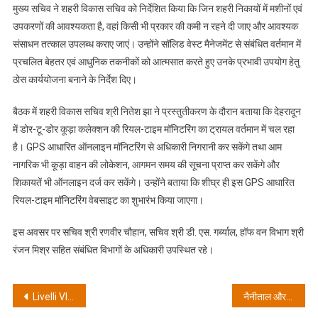
सिस्टम,
मुख्य सचिव ने शहरी विकास सचिव को निर्देशित किया कि जिन शहरी निकायों में मशीनों एवं
डोर-
उपकरणों की आवश्यकता है, वहां किसी भी प्रकार की कमी न रहने दी जाए और आवश्यक
टू-
संसाधन तत्काल उपलब्ध कराए जाएं। उन्होंने सॉलिड वेस्ट मैनेजमेंट से संबंधित वर्तमान में
डोर
प्रचलित बेहतर एवं आधुनिक तकनीकों को आत्मसात करते हुए उनके प्रभावी उपयोग हेतु
कूड़ा
ठोस कार्ययोजना बनाने के निर्देश दिए।
कलेक्शन
में
बैठक में शहरी विकास सचिव श्री नितेश झा ने प्रस्तुतीकरण के दौरान बताया कि देहरादून
सुधार
में डोर-टू-डोर कूड़ा कलेक्शन की रियल-टाइम मॉनिटरिंग का ट्रायल वर्तमान में चल रहा
के
है। GPS आधारित ऑनलाइन मॉनिटरिंग से अधिकारी निगरानी कर सकेंगे तथा आम
निर्देश
नागरिक भी कूड़ा वाहन की लोकेशन, आगमन समय की सूचना प्राप्त कर सकेंगे और
शिकायतें भी ऑनलाइन दर्ज कर सकेंगे। उन्होंने बताया कि शीघ्र ही इस GPS आधारित
रियल-टाइम मॉनिटरिंग वेबसाइट का शुभारंभ किया जाएगा।
इस अवसर पर सचिव श्री रणवीर चौहान, सचिव श्री डी. एस. गर्ब्याल, हॉफ वन विभाग श्री
रंजन मिश्र सहित संबंधित विभागों के अधिकारी उपस्थित रहे।
Post
Livelli VIP e prelievi istantanei: come i casinò online stanno trasformando la promessa di pagamenti “same‑day” in realtà
नैनीताल और मसूरी की व्यवस्थाएं होंगी चाक-चौबंद: मुख्य सचिव आनंद बर्द्धन ने ट्रैफिक, सुरक्षा और सौंदर्यीकरण पर दिए सख्त निर्देश