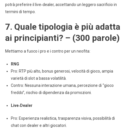
potrà preferire il live‑dealer, accettando un leggero sacrificio in
termini di tempo.
7. Quale tipologia è più adatta
ai principianti? – (300 parole)
Mettiamo a fuoco i pro e i contro per un neofita:
RNG
Pro: RTP più alto, bonus generosi, velocità di gioco, ampia
varietà di slot a bassa volatilità.
Contro: Nessuna interazione umana, percezione di “gioco
freddo”, rischio di dipendenza da promozioni.
Live‑Dealer
Pro: Esperienza realistica, trasparenza visiva, possibilità di
chat con dealer e altri giocatori.