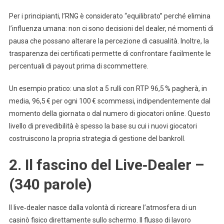
Per i principianti, l’RNG è considerato “equilibrato” perché elimina
l’influenza umana: non ci sono decisioni del dealer, né momenti di
pausa che possano alterare la percezione di casualità. Inoltre, la
trasparenza dei certificati permette di confrontare facilmente le
percentuali di payout prima di scommettere.
Un esempio pratico: una slot a 5 rulli con RTP 96,5 % pagherà, in
media, 96,5 € per ogni 100 € scommessi, indipendentemente dal
momento della giornata o dal numero di giocatori online. Questo
livello di prevedibilità è spesso la base su cui i nuovi giocatori
costruiscono la propria strategia di gestione del bankroll.
2. Il fascino del Live‑Dealer –
(340 parole)
Il live‑dealer nasce dalla volontà di ricreare l’atmosfera di un
casinò fisico direttamente sullo schermo. Il flusso di lavoro