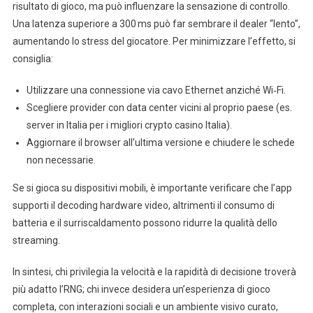
risultato di gioco, ma può influenzare la sensazione di controllo.
Una latenza superiore a 300 ms può far sembrare il dealer “lento”,
aumentando lo stress del giocatore. Per minimizzare l’effetto, si
consiglia:
Utilizzare una connessione via cavo Ethernet anziché Wi‑Fi.
Scegliere provider con data center vicini al proprio paese (es.
server in Italia per i migliori crypto casino Italia).
Aggiornare il browser all’ultima versione e chiudere le schede
non necessarie.
Se si gioca su dispositivi mobili, è importante verificare che l’app
supporti il decoding hardware video, altrimenti il consumo di
batteria e il surriscaldamento possono ridurre la qualità dello
streaming.
In sintesi, chi privilegia la velocità e la rapidità di decisione troverà
più adatto l’RNG; chi invece desidera un’esperienza di gioco
completa, con interazioni sociali e un ambiente visivo curato,