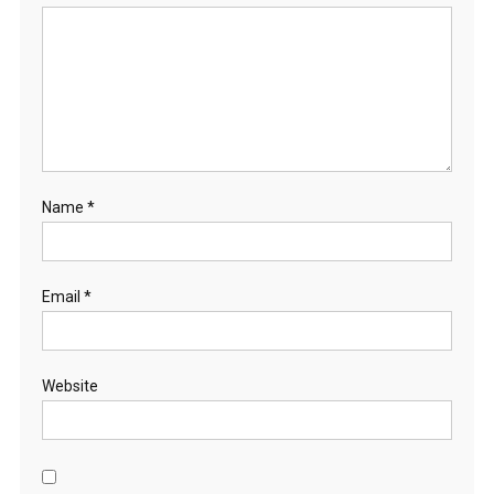
Name
*
Email
*
Website