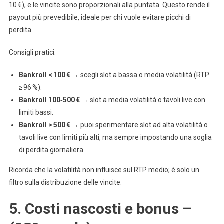
10 €), e le vincite sono proporzionali alla puntata. Questo rende il
payout più prevedibile, ideale per chi vuole evitare picchi di
perdita.
Consigli pratici:
Bankroll < 100 €
→ scegli slot a bassa o media volatilità (RTP
≥ 96 %).
Bankroll 100‑500 €
→ slot a media volatilità o tavoli live con
limiti bassi.
Bankroll > 500 €
→ puoi sperimentare slot ad alta volatilità o
tavoli live con limiti più alti, ma sempre impostando una soglia
di perdita giornaliera.
Ricorda che la volatilità non influisce sul RTP medio; è solo un
filtro sulla distribuzione delle vincite.
5. Costi nascosti e bonus –