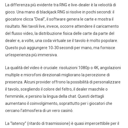
La differenza più evidente tra RNG e live‑dealer è la velocità di
gioco. Una mano di blackjack RNG si risolve in pochi secondi: il
giocatore clicca “Deal”, il software genera le carte e mostra il
risultato. Nei tavoli live, invece, occorre attendere il caricamento
del flusso video, la distribuzione fisica delle carte da parte del
dealer e, a volte, una coda virtuale se il tavolo è molto popolare.
Questo può aggiungere 10‑30 secondi per mano, ma fornisce
un’esperienza più immersiva.
La qualità del video è cruciale: risoluzioni 1080p o 4K, angolazioni
multiple e microfoni direzionali migliorano la percezione di
presenza. Alcuni provider offrono la possibilità di personalizzare
il tavolo, scegliendo il colore del feltro, il dealer maschile o
femminile, e persino la lingua della chat. Questi dettagli
aumentano il coinvolgimento, soprattutto per i giocatori che
cercano l’atmosfera di un vero casinò.
La “latency” (ritardo di trasmissione) è quasi impercettibile per il