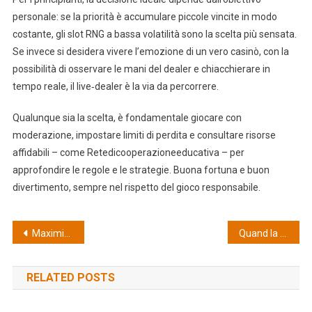
personale: se la priorità è accumulare piccole vincite in modo
costante, gli slot RNG a bassa volatilità sono la scelta più sensata.
Se invece si desidera vivere l’emozione di un vero casinò, con la
possibilità di osservare le mani del dealer e chiacchierare in
tempo reale, il live‑dealer è la via da percorrere.
Qualunque sia la scelta, è fondamentale giocare con
moderazione, impostare limiti di perdita e consultare risorse
affidabili – come Retedicooperazioneeducativa – per
approfondire le regole e le strategie. Buona fortuna e buon
divertimento, sempre nel rispetto del gioco responsabile.
Post
Maximisez vos gains : Stratégies avancées pour exploiter les Free Spins quotidiens et les tournois de casino en ligne
Quand la Coupe du Monde dynamise les plateformes de jeux : pari football et casino en synergie
navigation
RELATED POSTS