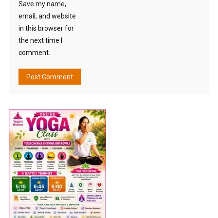
Save my name,
email, and website
in this browser for
the next time I
comment.