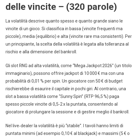
delle vincite – (320 parole)
La volatilità descrive quanto spesso e quanto grande siano le
vincite di un gioco. Si classifica in bassa (vincite frequenti ma
piccole), media (equilibrio) e alta (vincite rare ma consistenti). Per
un principiante, la scelta della volatilità è legata alla tolleranza al
rischio e alla dimensione del bankroll.
Gli slot RNG ad alta volatilità, come “Mega Jackpot 2026” (un titolo
immaginario), possono offrire jackpot di 10 000 € ma con una
probabilità di 0,01 % per spin. Un giocatore con 50 € di budget
rischierebbe di esaurire il capitale in pochi giri. Al contrario, una
slot a bassa volatilità come “Sunny Spin” (RTP 96,5 %) paga
spesso piccole vincite di 0,5‑2 x la puntata, consentendo al
giocatore di prolungare la sessione e di gestire meglio il bankroll.
Nel live‑dealer la volatilità è più “stabile”. I tavoli hanno limiti di
puntata minimi (ad esempio 0,10 € al blackjack) e massimi (5 € o