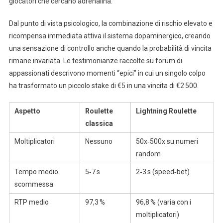
giocatori che cercano adrenalina.
Dal punto di vista psicologico, la combinazione di rischio elevato e
ricompensa immediata attiva il sistema dopaminergico, creando
una sensazione di controllo anche quando la probabilità di vincita
rimane invariata. Le testimonianze raccolte su forum di
appassionati descrivono momenti “epici” in cui un singolo colpo
ha trasformato un piccolo stake di €5 in una vincita di €2 500.
Aspetto
Roulette
Lightning Roulette
classica
Moltiplicatori
Nessuno
50x‑500x su numeri
random
Tempo medio
5‑7 s
2‑3 s (speed‑bet)
scommessa
RTP medio
97,3 %
96,8 % (varia con i
moltiplicatori)