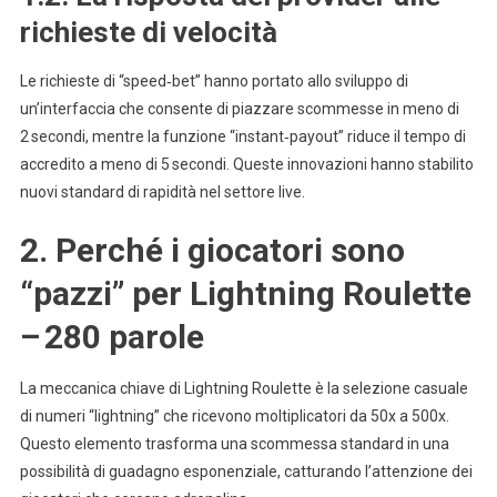
richieste di velocità
Le richieste di “speed‑bet” hanno portato allo sviluppo di
un’interfaccia che consente di piazzare scommesse in meno di
2 secondi, mentre la funzione “instant‑payout” riduce il tempo di
accredito a meno di 5 secondi. Queste innovazioni hanno stabilito
nuovi standard di rapidità nel settore live.
2. Perché i giocatori sono
“pazzi” per Lightning Roulette
– 280 parole
La meccanica chiave di Lightning Roulette è la selezione casuale
di numeri “lightning” che ricevono moltiplicatori da 50x a 500x.
Questo elemento trasforma una scommessa standard in una
possibilità di guadagno esponenziale, catturando l’attenzione dei