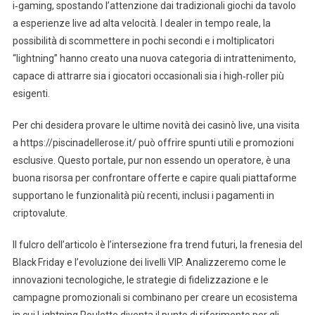
i‑gaming, spostando l’attenzione dai tradizionali giochi da tavolo
Nel
a esperienze live ad alta velocità. I dealer in tempo reale, la
Futuro
possibilità di scommettere in pochi secondi e i moltiplicatori
Dei
Live
“lightning” hanno creato una nuova categoria di intrattenimento,
Casino:
capace di attrarre sia i giocatori occasionali sia i high‑roller più
Come
esigenti.
I
Livelli
Per chi desidera provare le ultime novità dei casinò live, una visita
VIP
a https://piscinadellerose.it/ può offrire spunti utili e promozioni
Stanno
esclusive. Questo portale, pur non essendo un operatore, è una
Rivoluzionando
buona risorsa per confrontare offerte e capire quali piattaforme
L’esperienza
supportano le funzionalità più recenti, inclusi i pagamenti in
Dei
criptovalute.
Giocatori
Durante
Il fulcro dell’articolo è l’intersezione fra trend futuri, la frenesia del
Il
Black Friday e l’evoluzione dei livelli VIP. Analizzeremo come le
Black
innovazioni tecnologiche, le strategie di fidelizzazione e le
Friday
campagne promozionali si combinano per creare un ecosistema