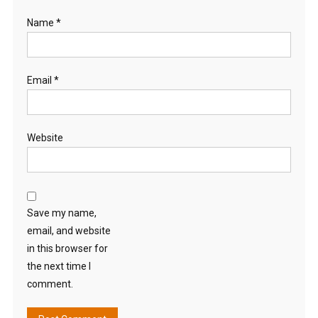
Name
*
Email
*
Website
Save my name,
email, and website
in this browser for
the next time I
comment.