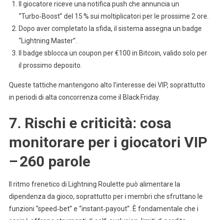
Il giocatore riceve una notifica push che annuncia un
“Turbo‑Boost” del 15 % sui moltiplicatori per le prossime 2 ore.
Dopo aver completato la sfida, il sistema assegna un badge
“Lightning Master”.
Il badge sblocca un coupon per €100 in Bitcoin, valido solo per
il prossimo deposito.
Queste tattiche mantengono alto l’interesse dei VIP, soprattutto
in periodi di alta concorrenza come il Black Friday.
7. Rischi e criticità: cosa
monitorare per i giocatori VIP
– 260 parole
Il ritmo frenetico di Lightning Roulette può alimentare la
dipendenza da gioco, soprattutto per i membri che sfruttano le
funzioni “speed‑bet” e “instant‑payout”. È fondamentale che i