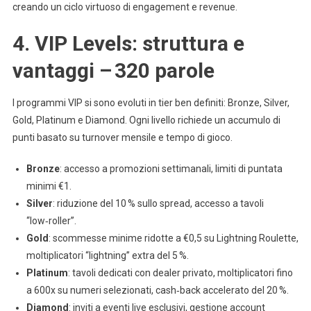
creando un ciclo virtuoso di engagement e revenue.
4. VIP Levels: struttura e
vantaggi – 320 parole
I programmi VIP si sono evoluti in tier ben definiti: Bronze, Silver,
Gold, Platinum e Diamond. Ogni livello richiede un accumulo di
punti basato su turnover mensile e tempo di gioco.
Bronze
: accesso a promozioni settimanali, limiti di puntata
minimi €1.
Silver
: riduzione del 10 % sullo spread, accesso a tavoli
“low‑roller”.
Gold
: scommesse minime ridotte a €0,5 su Lightning Roulette,
moltiplicatori “lightning” extra del 5 %.
Platinum
: tavoli dedicati con dealer privato, moltiplicatori fino
a 600x su numeri selezionati, cash‑back accelerato del 20 %.
Diamond
: inviti a eventi live esclusivi, gestione account