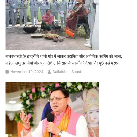
मानवभारती के छात्रों ने थानो गांव में जाकर उद्यमिता और आर्गेनिक फार्मिंग को जाना,
महिला लघु उद्यमियों और प्रगतिशील किसान के कार्यों को देखा और पूछे कई प्रश्न
November 19, 2024
Balkrishna Shastri