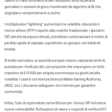
casinò offrano strumenti di self‑exclusion, limiti di perdita
giornalieri e sessioni di gioco monitorate da algoritmi di IA che
segnalano comportamenti a rischio.
I moltiplicatori “lightning” aumentano la volatilità, riducendo il
ritorno atteso (RTP) rispetto alla roulette tradizionale. I giocatori
VIP, attratti da payout elevati, potrebbero sottovalutare il rischio di
perdita rapida di capitale, soprattutto se giocano con bankroll
limitati.
A livello normativo, le autorità europee stanno valutando limiti di
puntata per i livelli più alti, con proposte che impongono un tetto
massimo di €10 000 per singola scommessa su giochi ad alta
volatilità. I casinò con licenza (licenza Malta Gaming Authority,
UKGC, ecc.) dovranno adeguare i loro termini per garantire
conformità.
Infine, l’uso di criptovalute come Bitcoin per i bonus VIP introduce
nuove vulnerabilità: fluttuazioni di valore e requisiti di verifica KYC