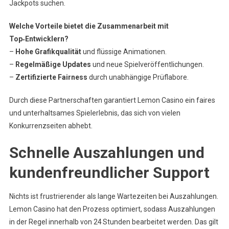
Jackpots suchen.
Welche Vorteile bietet die Zusammenarbeit mit
Top‑Entwicklern?
–
Hohe Grafikqualität
und flüssige Animationen.
–
Regelmäßige Updates
und neue Spielveröffentlichungen.
–
Zertifizierte Fairness
durch unabhängige Prüflabore.
Durch diese Partnerschaften garantiert Lemon Casino ein faires
und unterhaltsames Spielerlebnis, das sich von vielen
Konkurrenzseiten abhebt.
Schnelle Auszahlungen und
kundenfreundlicher Support
Nichts ist frustrierender als lange Wartezeiten bei Auszahlungen.
Lemon Casino hat den Prozess optimiert, sodass Auszahlungen
in der Regel innerhalb von 24 Stunden bearbeitet werden. Das gilt