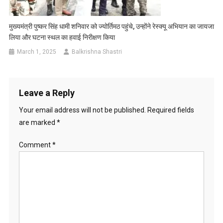
मुख्यमंत्री पुष्कर सिंह धामी शनिवार को ज्योर्तिमठ पहुंचे, उन्होंने रेस्क्यू अभियान का जायजा
लिया और घटना स्थल का हवाई निरीक्षण किया
March 1, 2025
Balkrishna Shastri
Leave a Reply
Your email address will not be published.
Required fields
are marked
*
Comment
*