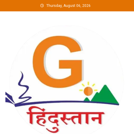
Skip
Thursday, August 06, 2026
to
content
G Hindustan