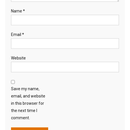
Name
*
Email
*
Website
Save my name,
email, and website
in this browser for
the next time I
comment.