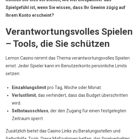
Spielgefühl ist, wenn Sie wissen, dass Ihr Gewinn zügig auf
Ihrem Konto erscheint?
Verantwortungsvolles Spielen
– Tools, die Sie schützen
Lemon Casino nimmt das Thema verantwortungsvolles Spielen
ernst. Jeder Spieler kann im Benutzerkonto persönliche Limits
setzen:
Einzahlungslimit
pro Tag, Woche oder Monat.
Verlustlimit
, das verhindert, dass das Budget überschritten
wird.
Selbstausschluss
, der den Zugang für einen festgelegten
Zeitraum sperrt.
Zusätzlich bietet das Casino Links zu Beratungsstellen und
Selbsthilfe‑Tools. Diese Maßnahmen helfen, das Spielverhalten