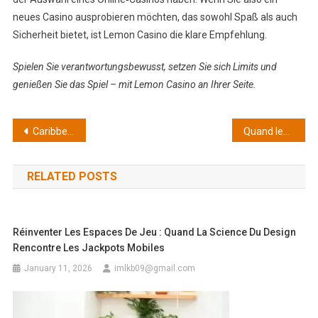
neues Casino ausprobieren möchten, das sowohl Spaß als auch
Sicherheit bietet, ist Lemon Casino die klare Empfehlung.
Spielen Sie verantwortungsbewusst, setzen Sie sich Limits und
genießen Sie das Spiel – mit Lemon Casino an Ihrer Seite.
Post
Caribbean Stud in the Digital Age – How VIP Tiers Turn New‑Year Wins into Long‑Term Rewards
Quand les influenceurs de casino rencontrent le gaming mobile : les coulisses d’un partenariat gagnant
navigation
RELATED POSTS
Réinventer Les Espaces De Jeu : Quand La Science Du Design
Rencontre Les Jackpots Mobiles
January 11, 2026
imlkb09@gmail.com