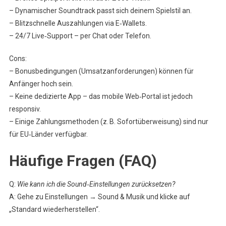
– Dynamischer Soundtrack passt sich deinem Spielstil an.
– Blitzschnelle Auszahlungen via E‑Wallets.
– 24/7 Live‑Support – per Chat oder Telefon.
Cons:
– Bonusbedingungen (Umsatzanforderungen) können für
Anfänger hoch sein.
– Keine dedizierte App – das mobile Web‑Portal ist jedoch
responsiv.
– Einige Zahlungsmethoden (z. B. Sofortüberweisung) sind nur
für EU‑Länder verfügbar.
Häufige Fragen (FAQ)
Q:
Wie kann ich die Sound‑Einstellungen zurücksetzen?
A: Gehe zu Einstellungen → Sound & Musik und klicke auf
„Standard wiederherstellen“.