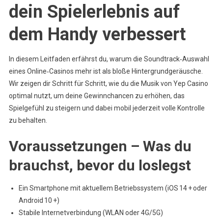
dein Spielerlebnis auf
Im
Yep
dem Handy verbessert
Casino
Dein
Spielerlebnis
In diesem Leitfaden erfährst du, warum die Soundtrack‑Auswahl
Auf
eines Online‑Casinos mehr ist als bloße Hintergrundgeräusche.
Dem
Wir zeigen dir Schritt für Schritt, wie du die Musik von Yep Casino
Handy
optimal nutzt, um deine Gewinnchancen zu erhöhen, das
Verbessert
Spielgefühl zu steigern und dabei mobil jederzeit volle Kontrolle
zu behalten.
Voraussetzungen – Was du
brauchst, bevor du loslegst
Ein Smartphone mit aktuellem Betriebssystem (iOS 14 + oder
Android 10 +)
Stabile Internetverbindung (WLAN oder 4G/5G)