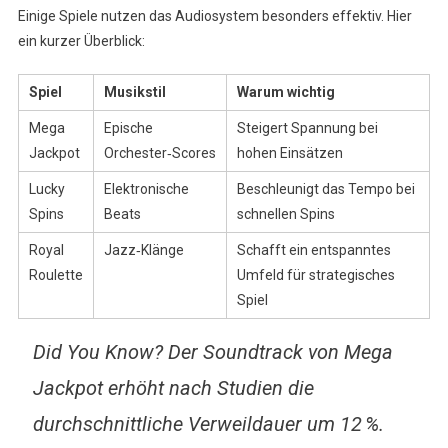
Einige Spiele nutzen das Audiosystem besonders effektiv. Hier
ein kurzer Überblick:
Spiel
Musikstil
Warum wichtig
Mega
Epische
Steigert Spannung bei
Jackpot
Orchester‑Scores
hohen Einsätzen
Lucky
Elektronische
Beschleunigt das Tempo bei
Spins
Beats
schnellen Spins
Royal
Jazz‑Klänge
Schafft ein entspanntes
Roulette
Umfeld für strategisches
Spiel
Did You Know? Der Soundtrack von Mega
Jackpot erhöht nach Studien die
durchschnittliche Verweildauer um 12 %.