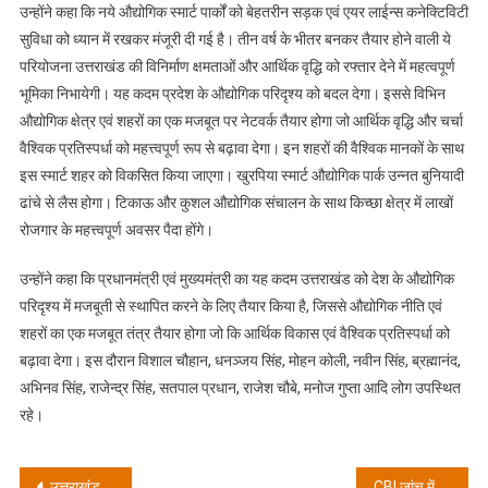
लाख
उन्होंने कहा कि नये औद्योगिक स्मार्ट पार्कों को बेहतरीन सड़क एवं एयर लाईन्स कनेक्टिविटी
लोगों
सुविधा को ध्यान में रखकर मंजूरी दी गई है। तीन वर्ष के भीतर बनकर तैयार होने वाली ये
को
परियोजना उत्तराखंड की विनिर्माण क्षमताओं और आर्थिक वृद्धि को रफ्तार देने में महत्वपूर्ण
मिलेगा
भूमिका निभायेगी। यह कदम प्रदेश के औद्योगिक परिदृश्य को बदल देगा। इससे विभिन
रोजगार
औद्योगिक क्षेत्र एवं शहरों का एक मजबूत पर नेटवर्क तैयार होगा जो आर्थिक वृद्धि और चर्चा
संजीव
वैश्विक प्रतिस्पर्धा को महत्त्वपूर्ण रूप से बढ़ावा देगा। इन शहरों की वैश्विक मानकों के साथ
कुमार
इस स्मार्ट शहर को विकसित किया जाएगा। खुरपिया स्मार्ट औद्योगिक पार्क उन्नत बुनियादी
सिंह
ढांचे से लैस होगा। टिकाऊ और कुशल औद्योगिक संचालन के साथ किच्छा क्षेत्र में लाखों
रोजगार के महत्त्वपूर्ण अवसर पैदा होंगे।
उन्होंने कहा कि प्रधानमंत्री एवं मुख्यमंत्री का यह कदम उत्तराखंड को देश के औद्योगिक
परिदृश्य में मजबूती से स्थापित करने के लिए तैयार किया है, जिससे औद्योगिक नीति एवं
शहरों का एक मजबूत तंत्र तैयार होगा जो कि आर्थिक विकास एवं वैश्विक प्रतिस्पर्धा को
बढ़ावा देगा। इस दौरान विशाल चौहान, धनञ्जय सिंह, मोहन कोली, नवीन सिंह, ब्रह्मानंद,
अभिनव सिंह, राजेन्द्र सिंह, सतपाल प्रधान, राजेश चौबे, मनोज गुप्ता आदि लोग उपस्थित
रहे।
Post
उत्तराखंड सरकार गिराने की साज़िश के विधानसभा में दिये गये बयान के बाद इसपर राजनीति गरमाई
CBI जांच में पता चला कि संजय रॉय गंभीर रूप से पोर्नोग्राफी का आदी था