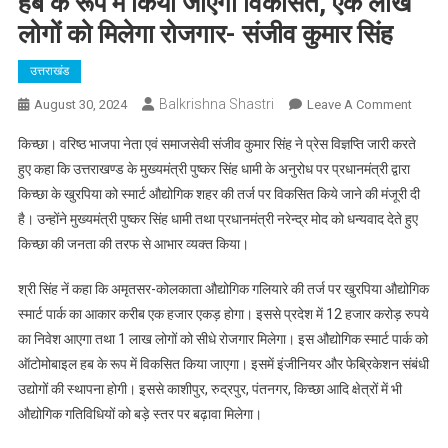
हब के रूप में किया जाएगा विकसित, एक लाख
लोगों को मिलेगा रोजगार- संजीव कुमार सिंह
उत्तराखंड
Balkrishna Shastri
On
August 30, 2024
Leave A Comment
खुरपिया
किच्छा। वरिष्ठ भाजपा नेता एवं समाजसेवी संजीव कुमार सिंह ने प्रेस विज्ञप्ति जारी करते
औद्योग
हुए कहा कि उत्तराखण्ड के मुख्यमंत्री पुष्कर सिंह धामी के अनुरोध पर प्रधानमंत्री द्वारा
स्मार्ट
किच्छा के खुरपिया को स्मार्ट औद्योगिक शहर की तर्ज पर विकसित किये जाने की मंजूरी दी
पार्क
है। उन्होंने मुख्यमंत्री पुष्कर सिंह धामी तथा प्रधानमंत्री नरेन्द्र मोद को धन्यवाद देते हुए
को
ऑटोमो
किच्छा की जनता की तरफ से आभार व्यक्त किया।
हब
के
श्री सिंह नें कहा कि अमृतसर-कोलकाता औद्योगिक गलियारे की तर्ज पर खुरपिया औद्योगिक
रूप
स्मार्ट पार्क का आकार करीब एक हजार एकड़ होगा। इससे प्रदेश में 12 हजार करोड़ रुपये
में
का निवेश आएगा तथा 1 लाख लोगों को सीधे रोजगार मिलेगा। इस औद्योगिक स्मार्ट पार्क को
किया
ऑटोमोबाइल हब के रूप में विकसित किया जाएगा। इसमें इंजीनियर और फेब्रिकेशन संबंधी
जाएगा
उद्योगों की स्थापना होगी। इससे काशीपुर, रुद्रपुर, पंतनगर, किच्छा आदि क्षेत्रों में भी
विकसित
औद्योगिक गतिविधियों को बड़े स्तर पर बढ़ावा मिलेगा।
एक