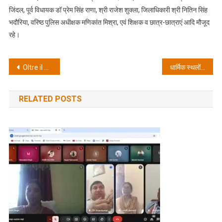
जिंदल, पूर्व विधायक डॉ प्रेम सिंह राणा, श्री राजेश शुक्ला, जिलाधिकारी श्री नितिन सिंह
भदौरिया, वरिष्ठ पुलिस अधीक्षक मणिकांत मिश्रा, एवं शिक्षक व छात्र-छात्राएं आदि मौजूद
रहे।
Post
Oltre il Casinò: Perché i Siti di Scommesse Sportive Offrono le Migliori Opportunità di Free Spins
धार्मिक स्थलों की सुरक्षा और भीड़ प्रबंधन पर मुख्य सचिव की उच्चस्तरीय बैठक
navigation
RELATED POSTS