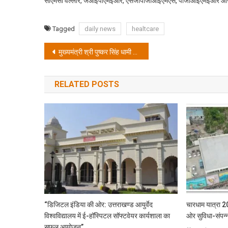
सीएमसी वेल्लोर, जेआईपीएमईआर, एसजीपीजीआईएमएस, पीजीआईएमईआर और आरए
Tagged
daily news
healtcare
Post
मुख्यमंत्री श्री पुष्कर सिंह धामी ने “कार गार्बेज इको फ्रेंडली बैग वितरण अभियान” का किया शुभारंभ
navigation
RELATED POSTS
“डिजिटल इंडिया की ओर: उत्तराखण्ड आयुर्वेद
चारधाम यात्रा 2
विश्वविद्यालय में ई-हॉस्पिटल सॉफ्टवेयर कार्यशाला का
ओर सुविधा-संपन्
सफल आयोजन”