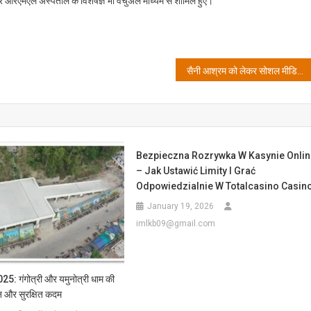
मएल अस्पताल के विशेषज्ञ भी वर्चुअल माध्यम से शामिल हुए।
सैनी आश्रम को लेकर सोशल मीडिया पर अनर्गल बयानबाजी कर रहे लोगों से रहें सचेत: आदेश सैनी सम्राट
Bezpieczna Rozrywka W Kasynie Onlin
– Jak Ustawić Limity I Grać
Odpowiedzialnie W Totalcasino Casin
January 19, 2026
imlkb09@gmail.com
025: गंगोत्री और यमुनोत्री धाम की
न और सुरक्षित कदम