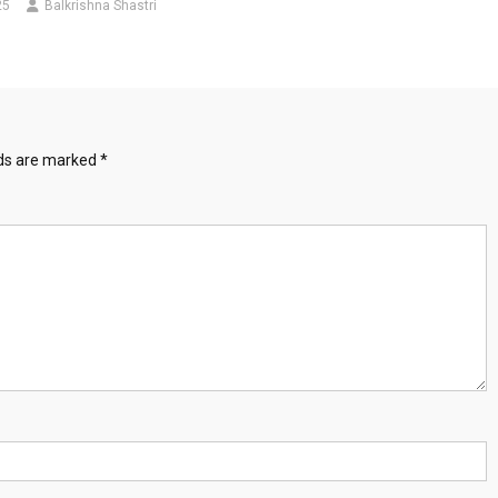
25
Balkrishna Shastri
lds are marked
*