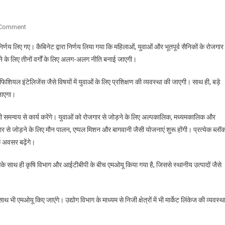
On
 Comment
कैबिनेट
र्ण निर्णय लिए गए। कैबिनेट द्वारा निर्णय लिया गया कि महिलाओं, युवाओं और भूतपूर्व सैनिकों के रोजगार
बैठक
े के लिए तीनों वर्गों के लिए अलग-अलग नीति बनाई जाएगी।
में
युवाओं,
िफिशियल इंटेलिजेंस जैसे विषयों में युवाओं के लिए प्रशिक्षण की व्यवस्था की जाएगी। साथ ही, बड़े
महिलाओं
जाएगा।
और
भूतपूर्व
ी समन्वय से कार्य करेंगे। युवाओं को रोजगार से जोड़ने के लिए अल्पकालिक, मध्यमकालिक और
सैनिकों
े जोड़ने के लिए मौन पालन, एप्पल मिशन और बागवानी जैसी योजनाएं शुरू होंगी। प्रत्येक ब्लॉ
के
े अवसर बढ़ेंगे।
लिए
नई
 इसके साथ ही कृषि विभाग और आईटीबीपी के बीच एमओयू किया गया है, जिससे स्थानीय उत्पादों जैसे
नीतियाँ;
रोजगार,
कौशल
ाथ भी एमओयू किए जाएंगे। उद्योग विभाग के माध्यम से निजी क्षेत्रों में भी मार्केट लिंकेज की व्यवस्थ
विकास
व
स्वरोजगार