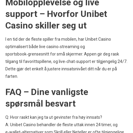
Mobilopplevelse og live
support – Hvorfor Unibet
Casino skiller seg ut
I en tid der de fleste spiller fra mobilen, har Unibet Casino
optimalisert både live casino‑streaming og
sportsbook‑grensesnitt for små skjermer. Appen gir deg rask
tilgang til favorittspillene, og live‑chat‑support er tilgjengelig 24/7.
Dette gjør det enkelt å justere innsatsnivået ditt når du er på
farten.
FAQ – Dine vanligste
spørsmål besvart
Q: Hvor raskt kan jeg ta ut gevinster fra høy innsats?
A: Unibet Casino behandler de fleste uttak innen 24 timer, og
e‑wallet‑alternativer som Skrill eller Neteller er ofte tilgjengelige