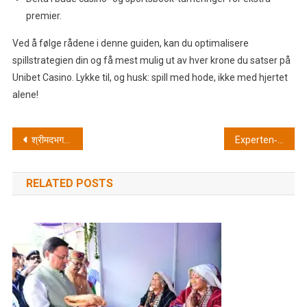
premier.
Ved å følge rådene i denne guiden, kan du optimalisere
spillstrategien din og få mest mulig ut av hver krone du satser på
Unibet Casino. Lykke til, og husk: spill med hode, ikke med hjertet
alene!
Post
श्रीमदभगवदगीता कर्म, भक्ति और ज्ञान का अद्भुत संगम है: डा. श्रीप्रकाश मिश्र
Experten‑Strategien für Tischspiele bei Casinolab Casino – So maximieren Sie Ihre Gewinne
navigation
RELATED POSTS