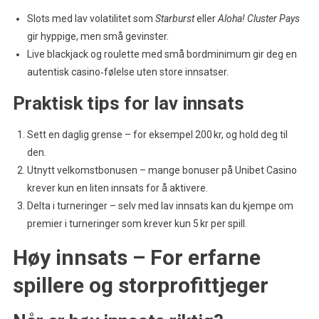
Slots med lav volatilitet som
Starburst
eller
Aloha! Cluster Pays
gir hyppige, men små gevinster.
Live blackjack og roulette med små bordminimum gir deg en
autentisk casino‑følelse uten store innsatser.
Praktisk tips for lav innsats
Sett en daglig grense – for eksempel 200 kr, og hold deg til
den.
Utnytt velkomstbonusen – mange bonuser på Unibet Casino
krever kun en liten innsats for å aktivere.
Delta i turneringer – selv med lav innsats kan du kjempe om
premier i turneringer som krever kun 5 kr per spill.
Høy innsats – For erfarne
spillere og storprofittjeger