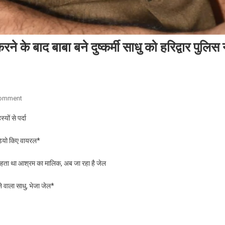
ने के बाद बाबा बने दुष्कर्मी साधु को हरिद्वार पुलिस 
On
Comment
हाईकोर्ट
यों से पर्दा
इलाहाबाद
में
ीडियो किए वायरल*
10
साल
ाहता था आश्रम का मालिक, अब जा रहा है जेल
प्रैक्टिस
करने
 वाला साधु, भेजा जेल*
के
बाद
बाबा
बने