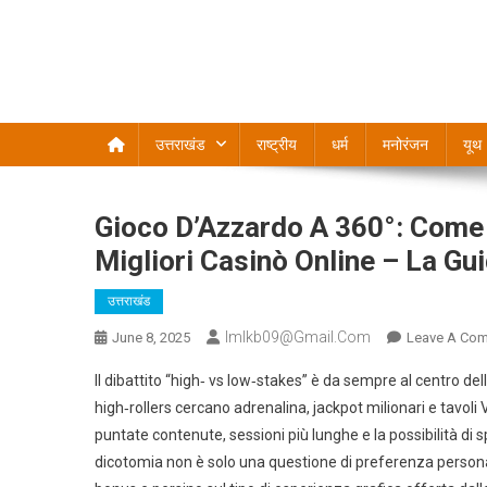
उत्तराखंड
राष्ट्रीय
धर्म
मनोरंजन
यूथ
Gioco D’Azzardo A 360°: Come 
Migliori Casinò Online – La Gui
उत्तराखंड
Imlkb09@gmail.com
June 8, 2025
Leave A Co
Il dibattito “high‑ vs low‑stakes” è da sempre al centro dell
high‑rollers cercano adrenalina, jackpot milionari e tavoli V
puntate contenute, sessioni più lunghe e la possibilità di
dicotomia non è solo una questione di preferenza personal