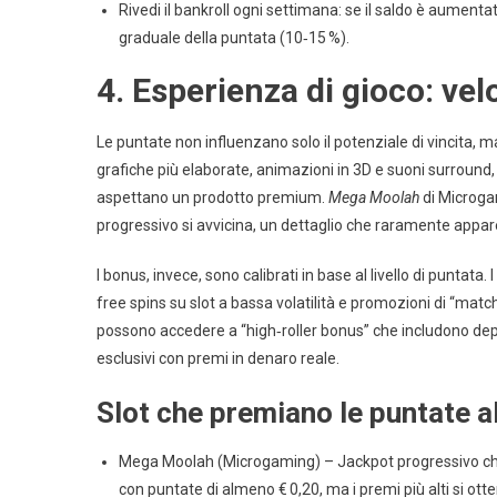
Rivedi il bankroll ogni settimana: se il saldo è aument
graduale della puntata (10‑15 %).
4. Esperienza di gioco: ve
Le puntate non influenzano solo il potenziale di vincita,
grafiche più elaborate, animazioni in 3D e suoni surround,
aspettano un prodotto premium.
Mega Moolah
di Microgam
progressivo si avvicina, un dettaglio che raramente appare 
I bonus, invece, sono calibrati in base al livello di puntat
free spins su slot a bassa volatilità e promozioni di “match 
possono accedere a “high‑roller bonus” che includono depos
esclusivi con premi in denaro reale.
Slot che premiano le puntate a
Mega Moolah (Microgaming) – Jackpot progressivo che p
con puntate di almeno € 0,20, ma i premi più alti si ott