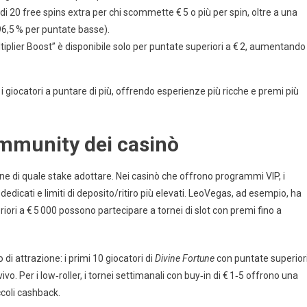
di 20 free spins extra per chi scommette € 5 o più per spin, oltre a una
6,5 % per puntate basse).
plier Boost” è disponibile solo per puntate superiori a € 2, aumentando
giocatori a puntare di più, offrendo esperienze più ricche e premi più
 community dei casinò
ne di quale stake adottare. Nei casinò che offrono programmi VIP, i
 dedicati e limiti di deposito/ritiro più elevati. LeoVegas, ad esempio, ha
ori a € 5 000 possono partecipare a tornei di slot con premi fino a
di attrazione: i primi 10 giocatori di
Divine Fortune
con puntate superior
ivo. Per i low‑roller, i tornei settimanali con buy‑in di € 1‑5 offrono una
ccoli cashback.