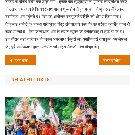
बाजार से नृसिंह मंदिर तक छोड़ा गया। इसके बाद श्रद्धालुओं ने प्रतिमा को सुरक्षित गरुड़
से उतारा। मान्यता है कि बदरीनाथ यात्रा शुरू होने से पूर्व भगवान विष्णु गरुड़ में बैठकर
बदरीनाथ धाम पहुंचते हैं। मेला का आयोजन देव पूजाई समिति की ओर से किया गया।
देवपूजाई समिति के अध्यक्ष श्री भुवन चंद्र उनियाल ने कहा कि यह परंपरा प्राचीन काल से
चली आ रही है। मेला के साथ ही धाम के कपाट खुलने की प्रक्रियाएं भी शुरू हो गई हैं।
इस दौरान यहां बदरीनाथ के रावल अमरनाथ नंबूदरी जी, धर्माधिकारी राधाकृष्ण थपलियाल
जी, पूर्व धर्माधिकारी भुवन उनियाल जी सहित सैकड़ों भक्त मौजूद थे।
Post
“जय बाबा केदार! पंचमुखी डोली के स्वागत में गूंज उठी केदारघाटी”
वक्फ संशोधन विधेयक सरकार का ऐतिहासिक और मुस्लिम हित में लिया गया निर्णय-डा.शालिनी अली
navigation
RELATED POSTS