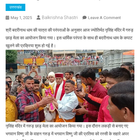
उत्तराखंड
Balkrishna Shastri
On
May 1, 2025
Leave A Comment
गरुड़
श्री बदरीनाथ धाम की यात्रा की परंपराओं के अनुसार आज ज्योतिर्मठ नृसिंह मंदिर में गरुड़
छाड़
छाड़ मेला का आयोजन किया गया। इस धार्मिक परंपरा के साथ ही बदरीनाथ धाम के कपाट
मेले
खुलने की प्रक्रिया शुरू हो गई है।
के
साथ
बदरीनाथ
धाम
की
यात्रा
का
शुभारंभ:
परंपरा
और
श्रद्धा
का
नृसिंह मंदिर में गरुड़ छाड़ मेला का आयोजन किया गया। इस दौरान लकड़ी से बनाए गए
संगम
भगवान विष्णु जी के वाहन गरुड़ में भगवान विष्णु जी की प्रतिमा को रस्सी के सहारे अपर